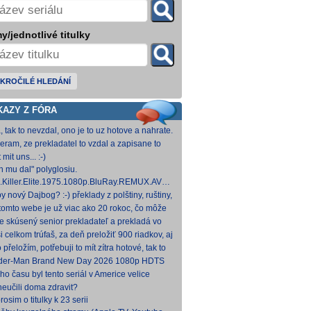
y/jednotlivé titulky
KROČILÉ HLEDÁNÍ
KAZY Z FÓRA
, tak to nevzdal, ono je to uz hotove a nahrate.
eram, ze prekladatel to vzdal a zapisane to
titulkomat.
 mit uns... :-)
h mu dal" polyglosiu.
.Killer.Elite.1975.1080p.BluRay.REMUX.AVC.FLAC1.0-
MeSToR [21,73 GB] Dnes na WS.
y nový Dajbog? :-) překlady z polštiny, ruštiny,
štiny, francouzštiny, angličtiny (12-24 hod
tomto webe je už viac ako 20 rokoc, čo môže
načovať vyšší vek (pokojne aj nad 40, či 50).
je skúsený senior prekladateľ a prekladá vo
kom pre Netflix, HBO a iné, nemal by to byť
i celkom trúfaš, za deň preložiť 900 riadkov, aj
ký
 krátkych a nenáročných, plus úprava
o přeložím, potřebuji to mít zítra hotové, tak to
ovan
 rovnou hodim.
der-Man Brand New Day 2026 1080p HDTS
 0 H 264-LMNTRY
ho času byl tento seriál v Americe velice
ulární, no je docela škoda, že nemá české
neučili doma zdravit?
ky, s
osim o titulky k 23 serii