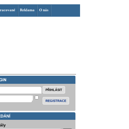
racované
Reklama
O nás
REGISTRACE
EDÁNÍ
iály