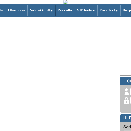
dy
Hlasování
Nahrát titulky
Pravidla
VIP funkce
Požadavky
Rozp
HL
Ser