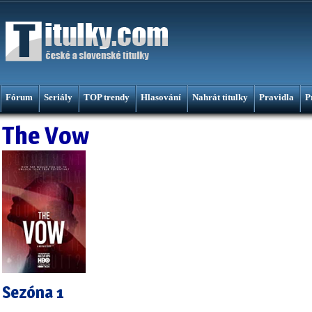
Fórum
Seriály
TOP trendy
Hlasování
Nahrát titulky
Pravidla
P
The Vow
Sezóna 1