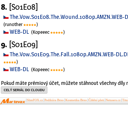
8.
[S01E08]
The.Vow.S01E08.The.Wound.1080p.AMZN.WEB-D
(runother
)
WEB-DL
(Kopeeec
)
9.
[S01E09]
The.Vow.S01E09.The.Fall.1080p.AMZN.WEB-DL.
)
WEB-DL
(Kopeeec
)
Pokud máte prémiový účet, můžete stáhnout všechny díly 
CELÝ SERIÁL DO CLOUDU
SlimFOX.cz
Pedikúra Brno
Kosmetika Brno
Čištění pleti
Netusers.cz
Tit