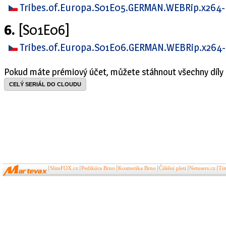
Tribes.of.Europa.S01E05.GERMAN.WEBRip.x264
6.
[S01E06]
Tribes.of.Europa.S01E06.GERMAN.WEBRip.x264
Pokud máte prémiový účet, můžete stáhnout všechny díly 
CELÝ SERIÁL DO CLOUDU
SlimFOX.cz
Pedikúra Brno
Kosmetika Brno
Čištění pleti
Netusers.cz
Ti