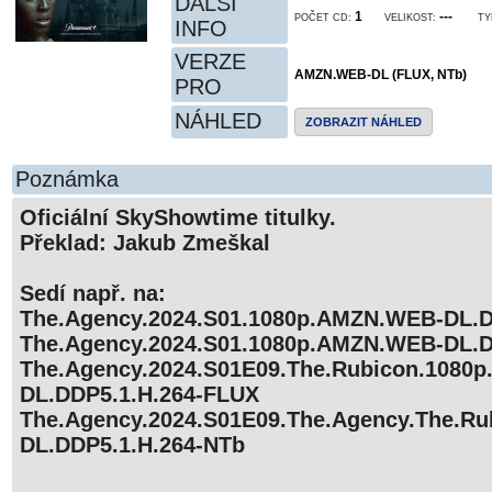
DALŠÍ
1
---
POČET CD:
VELIKOST:
TY
INFO
VERZE
AMZN.WEB-DL (FLUX, NTb)
PRO
NÁHLED
ZOBRAZIT NÁHLED
Poznámka
Oficiální SkyShowtime titulky.
Překlad: Jakub Zmeškal
Sedí např. na:
The.Agency.2024.S01.1080p.AMZN.WEB-DL.D
The.Agency.2024.S01.1080p.AMZN.WEB-DL.D
The.Agency.2024.S01E09.The.Rubicon.1080
DL.DDP5.1.H.264-FLUX
The.Agency.2024.S01E09.The.Agency.The.R
DL.DDP5.1.H.264-NTb