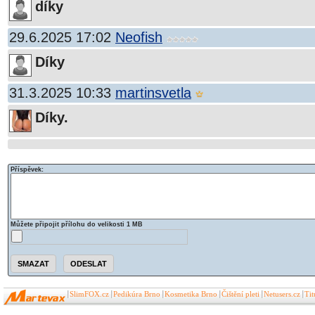
díky
29.6.2025 17:02
Neofish
Díky
31.3.2025 10:33
martinsvetla
Díky.
Příspěvek:
Můžete připojit přílohu do velikosti 1 MB
SlimFOX.cz
Pedikúra Brno
Kosmetika Brno
Čištění pleti
Netusers.cz
Ti