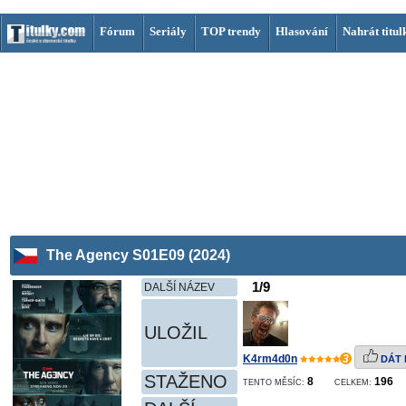
Fórum
Seriály
TOP trendy
Hlasování
Nahrát titul
The Agency S01E09 (2024)
1/9
DALŠÍ NÁZEV
ULOŽIL
K4rm4d0n
3
DÁT 
STAŽENO
8
196
TENTO MĚSÍC:
CELKEM: