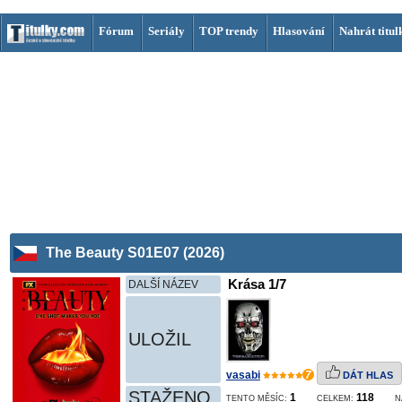
Fórum
Seriály
TOP trendy
Hlasování
Nahrát titul
The Beauty S01E07 (2026)
Krása 1/7
DALŠÍ NÁZEV
ULOŽIL
vasabi
7
DÁT HLAS
STAŽENO
1
118
TENTO MĚSÍC:
CELKEM:
N