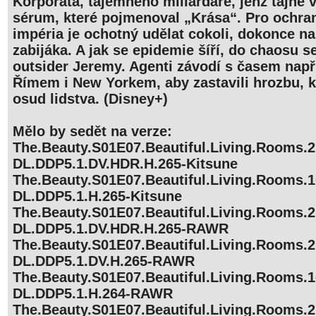
Korporáta, tajemného miliardáře, jenž tajně 
sérum, které pojmenoval „Krása“. Pro ochra
impéria je ochotný udělat cokoli, dokonce na
zabijáka. A jak se epidemie šíří, do chaosu se
outsider Jeremy. Agenti závodí s časem napří
Římem i New Yorkem, aby zastavili hrozbu, 
osud lidstva. (Disney+)
Mělo by sedět na verze:
The.Beauty.S01E07.Beautiful.Living.Rooms
DL.DDP5.1.DV.HDR.H.265-Kitsune
The.Beauty.S01E07.Beautiful.Living.Rooms
DL.DDP5.1.H.265-Kitsune
The.Beauty.S01E07.Beautiful.Living.Rooms
DL.DDP5.1.DV.HDR.H.265-RAWR
The.Beauty.S01E07.Beautiful.Living.Rooms
DL.DDP5.1.DV.H.265-RAWR
The.Beauty.S01E07.Beautiful.Living.Rooms
DL.DDP5.1.H.264-RAWR
The.Beauty.S01E07.Beautiful.Living.Rooms