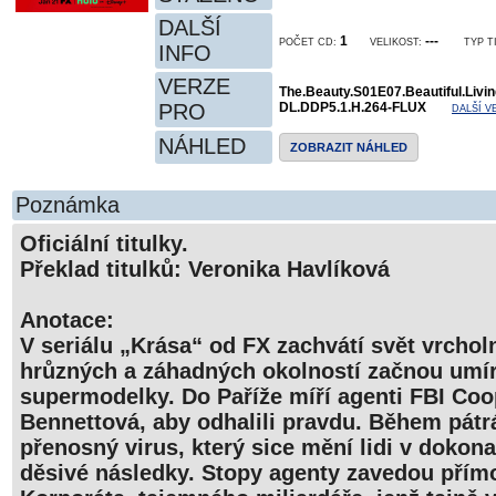
DALŠÍ
1
---
POČET CD:
VELIKOST:
TYP T
INFO
VERZE
The.Beauty.S01E07.Beautiful.Liv
PRO
DL.DDP5.1.H.264-FLUX
DALŠÍ V
NÁHLED
ZOBRAZIT NÁHLED
Poznámka
Oficiální titulky.
Překlad titulků: Veronika Havlíková
Anotace:
V seriálu „Krása“ od FX zachvátí svět vrcho
hrůzných a záhadných okolností začnou umí
supermodelky. Do Paříže míří agenti FBI Co
Bennettová, aby odhalili pravdu. Během pátr
přenosný virus, který sice mění lidi v dokona
děsivé následky. Stopy agenty zavedou přím