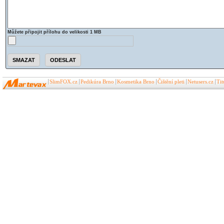
Můžete připojit přílohu do velikosti 1 MB
SlimFOX.cz
Pedikúra Brno
Kosmetika Brno
Čištění pleti
Netusers.cz
Ti