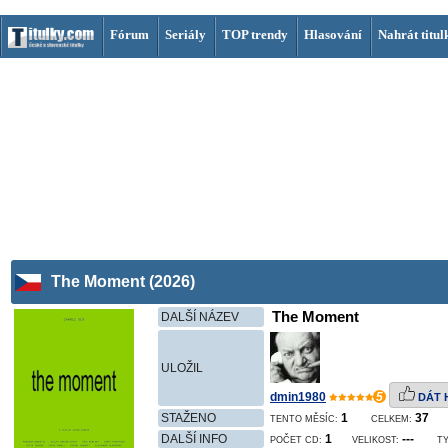
Fórum
Seriály
TOP trendy
Hlasování
Nahrát titul
The Moment (2026)
The Moment
DALŠÍ NÁZEV
ULOŽIL
dmin1980
5
DÁT 
STAŽENO
1
37
TENTO MĚSÍC:
CELKEM:
DALŠÍ INFO
1
---
POČET CD:
VELIKOST:
TY