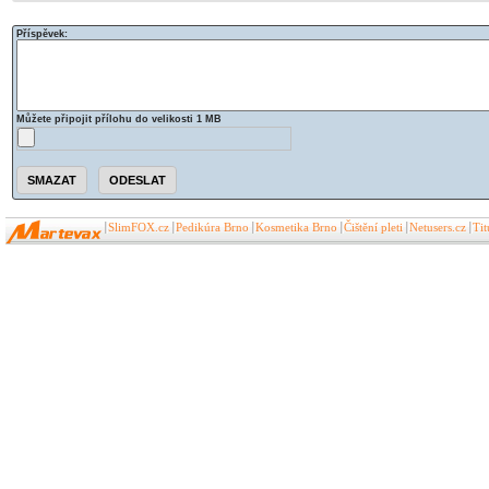
Příspěvek:
Můžete připojit přílohu do velikosti 1 MB
SlimFOX.cz
Pedikúra Brno
Kosmetika Brno
Čištění pleti
Netusers.cz
Ti