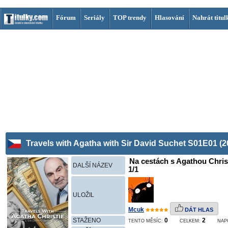
Fórum
Seriály
TOP trendy
Hlasování
Nahrát titul
Travels with Agatha with Sir David Suchet S01E01 (2
Na cestách s Agathou Chris
DALŠÍ NÁZEV
1/1
ULOŽIL
Mcuk
DÁT HLAS
STAŽENO
0
2
TENTO MĚSÍC:
CELKEM:
NAP