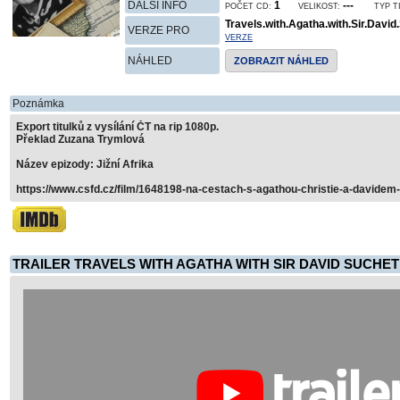
DALŠÍ INFO
1
---
POČET CD:
VELIKOST:
TYP T
Travels.with.Agatha.with.Sir.Dav
VERZE PRO
VERZE
NÁHLED
ZOBRAZIT NÁHLED
Poznámka
Export titulků z vysílání ČT na rip 1080p.
Překlad Zuzana Trymlová
Název epizody: Jižní Afrika
https://www.csfd.cz/film/1648198-na-cestach-s-agathou-christie-a-davidem
TRAILER TRAVELS WITH AGATHA WITH SIR DAVID SUCHET