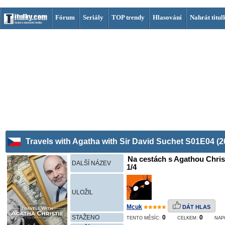
Fórum
Seriály
TOP trendy
Hlasování
Nahrát titul
Travels with Agatha with Sir David Suchet S01E04 (2
Na cestách s Agathou Chris
DALŠÍ NÁZEV
1/4
ULOŽIL
Mcuk
DÁT HLAS
STAŽENO
0
0
TENTO MĚSÍC:
CELKEM:
NAP