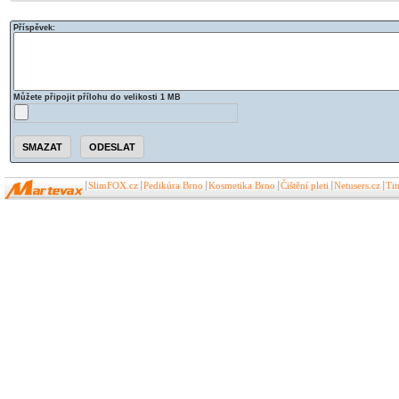
Příspěvek:
Můžete připojit přílohu do velikosti 1 MB
SlimFOX.cz
Pedikúra Brno
Kosmetika Brno
Čištění pleti
Netusers.cz
Ti