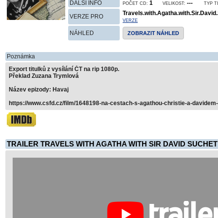
DALŠÍ INFO
1
---
POČET CD:
VELIKOST:
TYP T
Travels.with.Agatha.with.Sir.Dav
VERZE PRO
VERZE
NÁHLED
ZOBRAZIT NÁHLED
Poznámka
Export titulků z vysílání ČT na rip 1080p.
Překlad Zuzana Trymlová
Název epizody: Havaj
https://www.csfd.cz/film/1648198-na-cestach-s-agathou-christie-a-davidem
TRAILER TRAVELS WITH AGATHA WITH SIR DAVID SUCHET