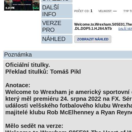
DALŠÍ
1
---
POČET CD:
VELIKOST:
TYP T
INFO
VERZE
Welcome.to.Wrexham.S05E01.The
PRO
.DL.DDP5.1.H.264.NTb
DALŠÍ VE
NÁHLED
ZOBRAZIT NÁHLED
Poznámka
Oficiální titulky.
Překlad titulků: Tomáš Pikl
Anotace:
Welcome to Wrexham je americký sportovní 
který měl premiéru 24. srpna 2022 na FX. Sé
události velšského fotbalového klubu Wrexham
majitelé klubu Rob McElhenney a Ryan Reyn
Mělo sedět na verze: