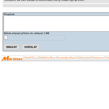
Příspěvek:
Můžete připojit přílohu do velikosti 1 MB
SlimFOX.cz
Pedikúra Brno
Kosmetika Brno
Čištění pleti
Netusers.cz
Ti