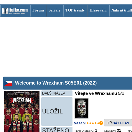
Fórum
Seriály
TOP trendy
Hlasování
Nahrát titul
Welcome to Wrexham S05E01 (2022)
Vítejte ve Wrexhamu 5/1
DALŠÍ NÁZEV
ULOŽIL
vasabi
7
DÁT HLAS
STAŽENO
1
31
TENTO MĚSÍC:
CELKEM:
NA