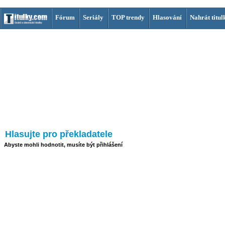
Fórum
Seriály
TOP trendy
Hlasování
Nahrát titul
Hlasujte pro překladatele
Abyste mohli hodnotit, musíte být přihlášení