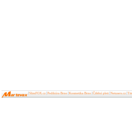
SlimFOX.cz
Pedikúra Brno
Kosmetika Brno
Čištění pleti
Netusers.cz
Ti