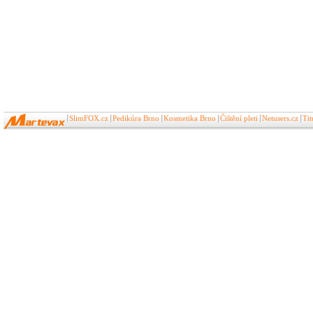
SlimFOX.cz
Pedikúra Brno
Kosmetika Brno
Čištění pleti
Netusers.cz
Ti