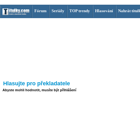
Fórum
Seriály
TOP trendy
Hlasování
Nahrát titul
Hlasujte pro překladatele
Abyste mohli hodnotit, musíte být přihlášení