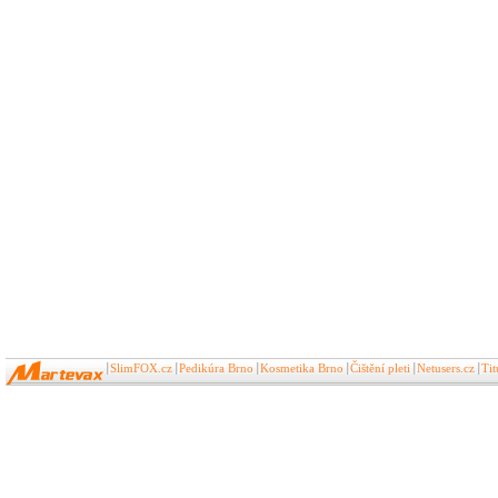
SlimFOX.cz
Pedikúra Brno
Kosmetika Brno
Čištění pleti
Netusers.cz
Ti