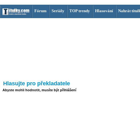
Fórum
Seriály
TOP trendy
Hlasování
Nahrát titul
Hlasujte pro překladatele
Abyste mohli hodnotit, musíte být přihlášení