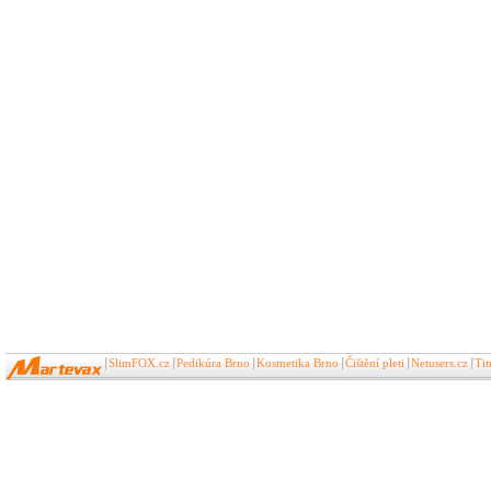
SlimFOX.cz
Pedikúra Brno
Kosmetika Brno
Čištění pleti
Netusers.cz
Ti