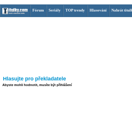
Fórum
Seriály
TOP trendy
Hlasování
Nahrát titul
Hlasujte pro překladatele
Abyste mohli hodnotit, musíte být přihlášení