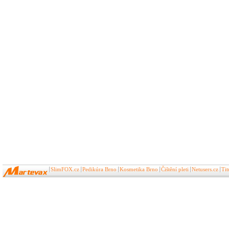
SlimFOX.cz
Pedikúra Brno
Kosmetika Brno
Čištění pleti
Netusers.cz
Ti