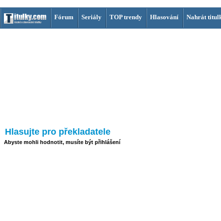
Fórum
Seriály
TOP trendy
Hlasování
Nahrát titul
Hlasujte pro překladatele
Abyste mohli hodnotit, musíte být přihlášení