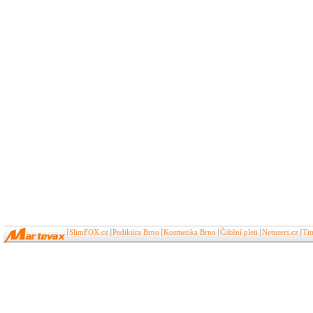
SlimFOX.cz
Pedikúra Brno
Kosmetika Brno
Čištění pleti
Netusers.cz
Ti