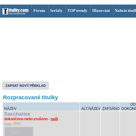
Fórum
Seriály
TOP trendy
Hlasování
Nahrát titul
ZAPSAT NOVÝ PŘEKLAD
Rozpracované titulky
OD
NÁZEV
ALT.NÁZEV
ZAPSÁNO
DOKON
Saccharine
dokončeno nebo zrušeno -
najít
Film