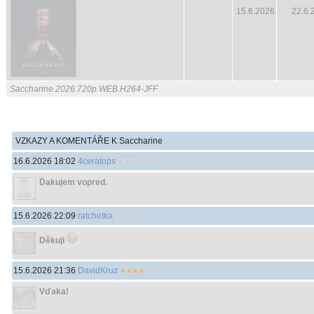
15.6.2026
22.6.
Saccharine.2026.720p.WEB.H264-JFF
VZKAZY A KOMENTÁŘE K Saccharine
16.6.2026 18:02
4ceratops
Ďakujem vopred.
15.6.2026 22:09
ratchetka
Děkuji
15.6.2026 21:36
DavidKruz
Vďaka!