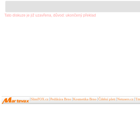
Tato diskuze je již uzavřena, důvod: ukončený překlad
SlimFOX.cz
Pedikúra Brno
Kosmetika Brno
Čištění pleti
Netusers.cz
Ti