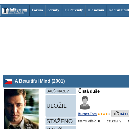
Fórum
Seriály
TOP trendy
Hlasování
Nahrát titul
A Beautiful Mind (2001)
Čistá duše
DALŠÍ NÁZEV
ULOŽIL
Burner.Tom
DÁT 
STAŽENO
0
9
TENTO MĚSÍC:
CELKEM: