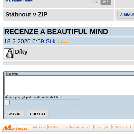
A Beautiful Mind
Stáhnout v ZIP
A BEAUT
RECENZE A BEAUTIFUL MIND
18.2.2026 6:59
Stik
Díky
Příspěvek:
Můžete připojit přílohu do velikosti 1 MB
SlimFOX.cz
Pedikúra Brno
Kosmetika Brno
Čištění pleti
Netusers.cz
Ti