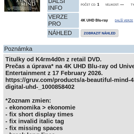
DALŠÍ
1
---
POČET CD:
VELIKOST:
TY
INFO
VERZE
4K UHD Blu-ray
DALŠÍ VERZE
PRO
NÁHLED
ZOBRAZIT NÁHLED
Poznámka
Titulky od K4rm4d0n z retail DVD.
Prečas a úprava* na 4K UHD Blu-ray od Univ
Entertainment z 17 February 2026.
https://gruv.com/products/a-beautiful-mind-4
digital-uhd-_1000858402
*Zoznam zmien:
- ekonomika > ekonomie
- fix short display times
- fix invalid italic tag
- fix missing spaces