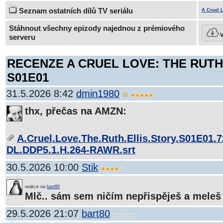
Seznam ostatních dílů TV seriálu
A Cruel L
Stáhnout všechny epizody najednou z prémiového
V
serveru
RECENZE A CRUEL LOVE: THE RUTH
S01E01
31.5.2026 8:42
dmin1980
thx, přečas na AMZN:
A.Cruel.Love.The.Ruth.Ellis.Story.S01E01
DL.DDP5.1.H.264-RAWR.srt
30.5.2026 10:00
Stik
reakce na
bart80
Mlč.. sám sem ničím nepřispěješ a meleš
29.5.2026 21:07
bart80