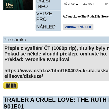
DALŠÍ
1
---
POČET CD:
VELIKOST:
TYP 
INFO
VERZE
A.Cruel.Love.The.Ruth.Ellis.Sto
PRO
NÁHLED
ZOBRAZIT NÁHLED
Poznámka
Přepis z vysílání ČT (1080p rip), titulky byly
Pokud se někde vloudil překlep, omluvte ho, 
Překlad: Veronika Kvapilová
https://www.csfd.cz/film/1604075-kruta-laska
ellisove/diskuze/
TRAILER A CRUEL LOVE: THE RUTH
S01E01