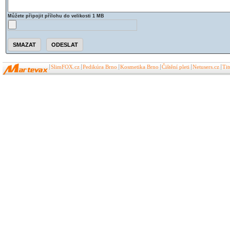
Můžete připojit přílohu do velikosti 1 MB
SlimFOX.cz
Pedikúra Brno
Kosmetika Brno
Čištění pleti
Netusers.cz
Ti