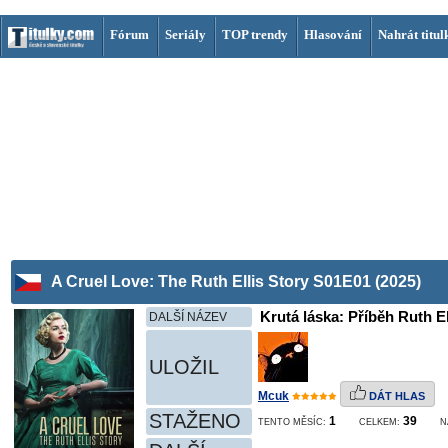
Fórum
Seriály
TOP trendy
Hlasování
Nahrát titul
A Cruel Love: The Ruth Ellis Story S01E01 (2025)
Krutá láska: Příběh Ruth El
DALŠÍ NÁZEV
ULOŽIL
Mcuk
DÁT HLAS
STAŽENO
1
39
TENTO MĚSÍC:
CELKEM:
N