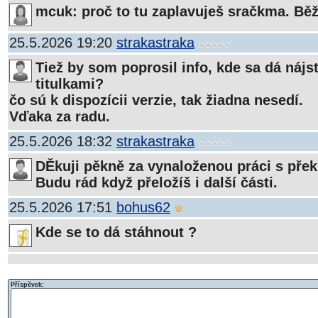
mcuk: proč to tu zaplavuješ sračkma. Běž 
25.5.2026 19:20
strakastraka
Tiež by som poprosil info, kde sa dá nájsť
titulkami?
čo sú k dispozícii verzie, tak žiadna nesedí.
Vďaka za radu.
25.5.2026 18:32
strakastraka
DĚkuji pěkně za vynaloženou práci s pře
Budu rád když přeložíš i další části.
25.5.2026 17:51
bohus62
Kde se to dá stáhnout ?
Příspěvek: