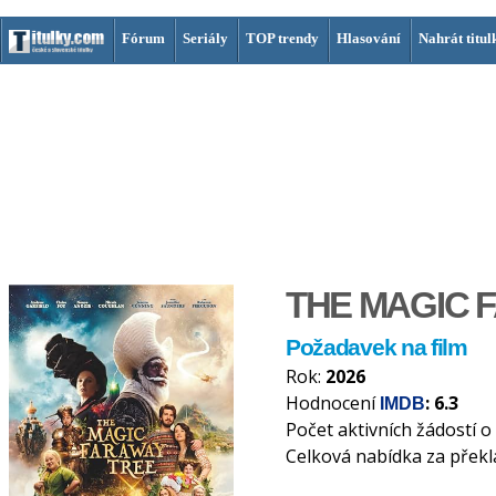
Fórum
Seriály
TOP trendy
Hlasování
Nahrát titul
THE MAGIC 
Požadavek na film
Rok:
2026
Hodnocení
: 6.3
IMDB
Počet aktivních žádostí o
Celková nabídka za překl