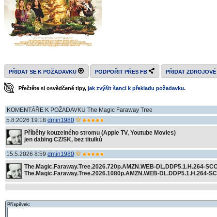
PŘIDAT SE K POŽADAVKU
PODPOŘIT PŘES FB
PŘIDAT ZDROJOVÉ
Přečtěte si osvědčené tipy,
jak zvýšit šanci k překladu požadavku
.
KOMENTÁŘE K POŽADAVKU The Magic Faraway Tree
5.8.2026 19:18
dmin1980
Příběhy kouzelného stromu (Apple TV, Youtube Movies)
jen dabing CZ/SK, bez titulků
15.5.2026 8:59
dmin1980
The.Magic.Faraway.Tree.2026.720p.AMZN.WEB-DL.DDP5.1.H.264-SC
The.Magic.Faraway.Tree.2026.1080p.AMZN.WEB-DL.DDP5.1.H.264-S
Příspěvek: