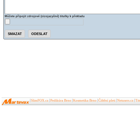
Můžete připojit zdrojové (cizojazyčné) titulky k překladu
SlimFOX.cz
Pedikúra Brno
Kosmetika Brno
Čištění pleti
Netusers.cz
Ti