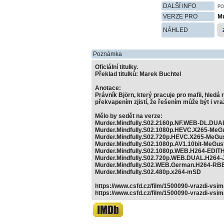
DALŠÍ INFO
PO
VERZE PRO
Mu
NÁHLED
Poznámka
Oficiální titulky.
Překlad titulků: Marek Buchtel
Anotace:
Právník Björn, který pracuje pro mafii, hled
překvapením zjistí, že řešením může být i vraž
Mělo by sedět na verze:
Murder.Mindfully.S02.2160p.NF.WEB-DL.DUA
Murder.Mindfully.S02.1080p.HEVC.X265-MeG
Murder.Mindfully.S02.720p.HEVC.X265-MeGu
Murder.Mindfully.S02.1080p.AV1.10bit-MeGus
Murder.Mindfully.S02.1080p.WEB.H264-EDIT
Murder.Mindfully.S02.720p.WEB.DUAL.H264-
Murder.Mindfully.S02.WEB.German.H264-RB
Murder.Mindfully.S02.480p.x264-mSD
https://www.csfd.cz/film/1500090-vrazdi-vsim
https://www.csfd.cz/film/1500090-vrazdi-vsi