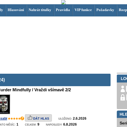
dy
Hlasování
Nahrát titulky
Pravidla
VIP funkce
Požadavky
Rozp
4)
urder Mindfully / Vraždi všímavě 2/2
HL
sabi
7
2.6.2026
DÁT HLAS
ULOŽENO:
Ser
1
9
6.8.2026
NTO MĚSÍC:
CELKEM:
NAPOSLEDY: