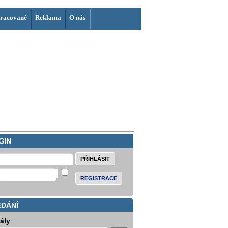
racované
Reklama
O nás
REGISTRACE
EDÁNÍ
iály