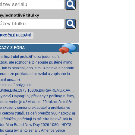
y/jednotlivé titulky
KROČILÉ HLEDÁNÍ
KAZY Z FÓRA
si tiež trúfol preložiť to za jeden deň.
zdal, ale rozhodně to nebude puštěné mimo
mium. Samozřejmě překladač.
, tak to nevzdal, ono je to uz hotove a nahrate.
eram, ze prekladatel to vzdal a zapisane to
titulkomat.
 mit uns... :-)
h mu dal" polyglosiu.
.Killer.Elite.1975.1080p.BluRay.REMUX.AVC.FLAC1.0-
MeSToR [21,73 GB] Dnes na WS.
y nový Dajbog? :-) překlady z polštiny, ruštiny,
štiny, francouzštiny, angličtiny (12-24 hod
tomto webe je už viac ako 20 rokoc, čo môže
načovať vyšší vek (pokojne aj nad 40, či 50).
je skúsený senior prekladateľ a prekladá vo
kom pre Netflix, HBO a iné, nemal by to byť
i celkom trúfaš, za deň preložiť 900 riadkov, aj
ký
 krátkych a nenáročných, plus úprava
o přeložím, potřebuji to mít zítra hotové, tak to
ovan
 rovnou hodim.
der-Man Brand New Day 2026 1080p HDTS
 0 H 264-LMNTRY
ho času byl tento seriál v Americe velice
ulární, no je docela škoda, že nemá české