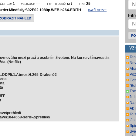
1
---
srt
25
ČET CD:
VELIKOST:
TYP TITULKŮ:
FPS:
rder.Mindfully.S02E02.1080p.WEB.h264-EDITH
DALŠÍ VERZE
Film
ZOBRAZIT NÁHLED
PO
VZ
Ten 
á rovnováhu mezi prací a osobním životem. Na kurzu všímavosti s
da. (Netflix)
Nev
pre
Aha
Poz
L.DDP5.1.Atmos.H.265-Draken02
ma 
usta
Gott
sta
"Bo
ta
The
H
Fra
JFF
že b
B
ital
Na 
naz
Ak 
veľ
ave/prehled/
To s
veľ
mave/1844659-serie-2/prehled/
keď
já t
čas
sem
Spi
DD2
Své
pop