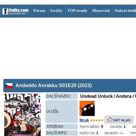
Fórum
Seriály
TOP trendy
Hlasování
Nahrát titul
Andeddo Anrakku S01E20 (2023)
Undead Unluck / Andera / 
DALŠÍ NÁZEV
ULOŽIL
Mcuk
DÁT HLAS
STAŽENO
0
1
TENTO MĚSÍC:
CELKEM:
N
DALŠÍ INFO
1
---
POČET CD:
VELIKOST:
TYP