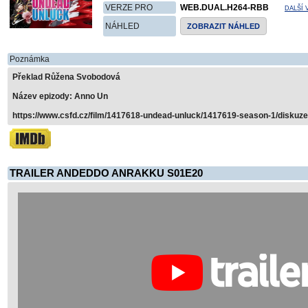
VERZE PRO
WEB.DUAL.H264-RBB
DALŠÍ 
NÁHLED
ZOBRAZIT NÁHLED
Poznámka
Překlad Růžena Svobodová
Název epizody: Anno Un
https://www.csfd.cz/film/1417618-undead-unluck/1417619-season-1/diskuze
TRAILER ANDEDDO ANRAKKU S01E20