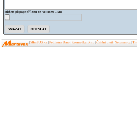
Můžete připojit přílohu do velikosti 1 MB
SlimFOX.cz
Pedikúra Brno
Kosmetika Brno
Čištění pleti
Netusers.cz
Ti