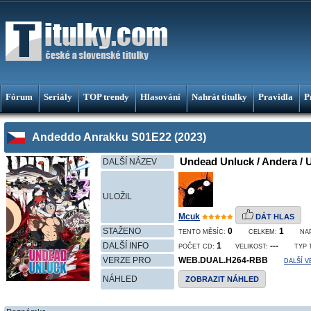
Fórum
Seriály
TOP trendy
Hlasování
Nahrát titulky
Pravidla
P
Andeddo Anrakku S01E22 (2023)
Undead Unluck / Andera / U
DALŠÍ NÁZEV
ULOŽIL
Mcuk
DÁT HLAS
STAŽENO
0
1
TENTO MĚSÍC:
CELKEM:
NA
DALŠÍ INFO
1
---
POČET CD:
VELIKOST:
TYP 
VERZE PRO
WEB.DUAL.H264-RBB
DALŠÍ V
NÁHLED
ZOBRAZIT NÁHLED