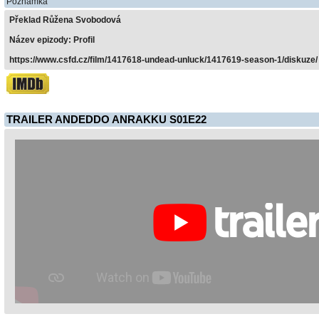
Poznámka
Překlad Růžena Svobodová
Název epizody: Profil
https://www.csfd.cz/film/1417618-undead-unluck/1417619-season-1/diskuze/
TRAILER ANDEDDO ANRAKKU S01E22