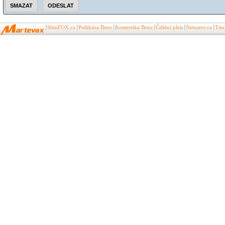
SlimFOX.cz
Pedikúra Brno
Kosmetika Brno
Čištění pleti
Netusers.cz
Tit