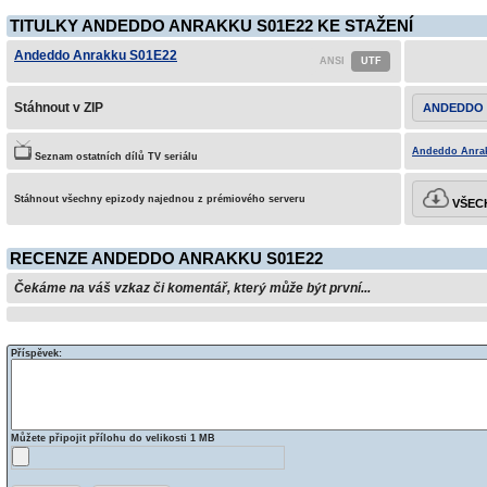
TITULKY ANDEDDO ANRAKKU S01E22 KE STAŽENÍ
Andeddo Anrakku S01E22
Stáhnout v ZIP
ANDEDDO 
Andeddo Anrak
Seznam ostatních dílů TV seriálu
Stáhnout všechny epizody najednou z prémiového serveru
VŠECH
RECENZE ANDEDDO ANRAKKU S01E22
Čekáme na váš vzkaz či komentář, který může být první...
Příspěvek:
Můžete připojit přílohu do velikosti 1 MB