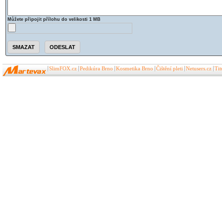
Můžete připojit přílohu do velikosti 1 MB
SlimFOX.cz
Pedikúra Brno
Kosmetika Brno
Čištění pleti
Netusers.cz
Ti