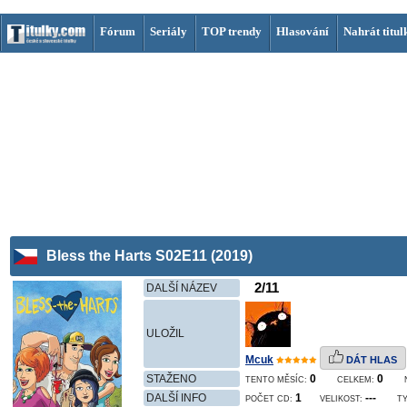
Fórum
Seriály
TOP trendy
Hlasování
Nahrát titul
Bless the Harts S02E11 (2019)
2/11
DALŠÍ NÁZEV
ULOŽIL
Mcuk
DÁT HLAS
STAŽENO
0
0
TENTO MĚSÍC:
CELKEM:
DALŠÍ INFO
1
---
POČET CD:
VELIKOST:
TY