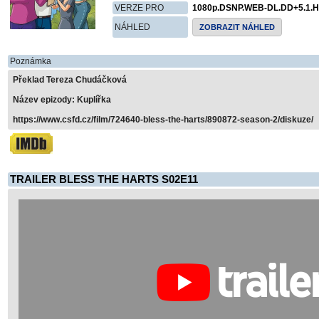
VERZE PRO
1080p.DSNP.WEB-DL.DD+5.1.H
NÁHLED
ZOBRAZIT NÁHLED
Poznámka
Překlad Tereza Chudáčková
Název epizody: Kuplířka
https://www.csfd.cz/film/724640-bless-the-harts/890872-season-2/diskuze/
TRAILER BLESS THE HARTS S02E11