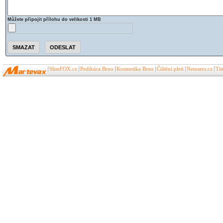
Můžete připojit přílohu do velikosti 1 MB
SlimFOX.cz
Pedikúra Brno
Kosmetika Brno
Čištění pleti
Netusers.cz
Ti