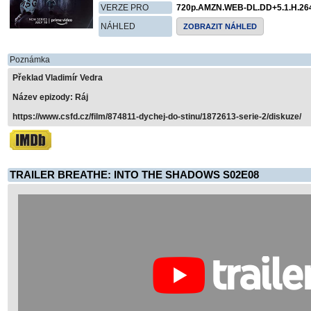
VERZE PRO
720p.AMZN.WEB-DL.DD+5.1.H.26
NÁHLED
ZOBRAZIT NÁHLED
Poznámka
Překlad Vladimír Vedra
Název epizody: Ráj
https://www.csfd.cz/film/874811-dychej-do-stinu/1872613-serie-2/diskuze/
TRAILER BREATHE: INTO THE SHADOWS S02E08