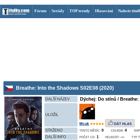
Fórum
Seriály
TOP trendy
Hlasování
Nahrát titul
Breathe: Into the Shadows S02E08 (2020)
Dýchej: Do stínů / Breathe:
DALŠÍ NÁZEV
ULOŽIL
Mcuk
DÁT HLAS
STAŽENO
0
4
TENTO MĚSÍC:
CELKEM:
NAP
DALŠÍ INFO
1
---
POČET CD:
VELIKOST:
TYP T