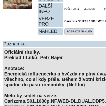
DALŠÍ
1
---
POČET CD:
VELIKOST:
T
INFO
VERZE
Carizzma.S01E08.1080p.WEB.
PRO
NÁHLED
ZOBRAZIT NÁHLED
Poznámka
Oficiální titulky.
Překlad titulků: Petr Bajer
Anotace:
Energická influencerka a hvězda na plný úv
všechno, co si kdy přála. Během životní krizič
spadne do pasti romantiky. (Netflix)
Mělo by sedět na verze:
Carizzma.S01.1080p.NF.WEB-DL.DUAL.DDP5