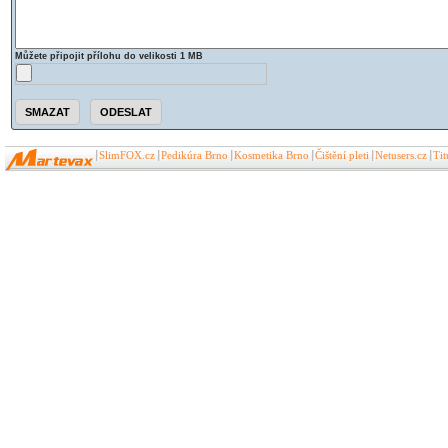
Můžete připojit přílohu do velikosti 1 MB
SlimFOX.cz
Pedikúra Brno
Kosmetika Brno
Čištění pleti
Netusers.cz
Ti