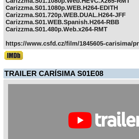
Carizzma.S01.1080p.Web.HEVC.X265-RMT
Carizzma.S01.1080p.WEB.H264-EDITH
Carizzma.S01.720p.WEB.DUAL.H264-JFF
Carizzma.S01.WEB.Spanish.H264-RBB
Carizzma.S01.480p.Web.x264-RMT
https://www.csfd.cz/film/1845605-carisima/pr
TRAILER CARÍSIMA S01E08