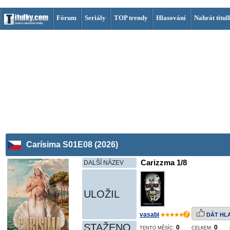
Fórum
Seriály
TOP trendy
Hlasování
Nahrát titul
Carísima S01E08 (2026)
Carizzma 1/8
DALŠÍ NÁZEV
ULOŽIL
vasabi
7
DÁT HL
STAŽENO
0
0
TENTO MĚSÍC:
CELKEM: