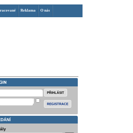
racované
Reklama
O nás
REGISTRACE
EDÁNÍ
iály