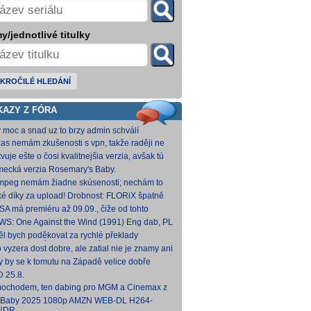
y/jednotlivé titulky
KROČILÉ HLEDÁNÍ
KAZY Z FÓRA
y moc a snad uz to brzy admin schválí
zas nemám zkušenosti s vpn, takže raději ne
 Každopádně v té verzi od FLORiX je slyšet FC-
vuje ešte o čosi kvalitnejšia verzia, avšak tú
p
mi nepodarilo zohnať.
ecká verzia Rosemary's Baby.
come.Home.Baby.2025.G
come.Home.Baby.2025.GERMAN.1080p.WEB.x265-
fmpeg nemám žiadne skúsenosti; nechám to
C [1,74 GB] V príloh
teba. Môžeš opraviť a nahodiť na WS, ak
ké díky za upload! Drobnost: FLORiX špatně
eš.
apoval audio kanály (nejspíš vzniklo
SA má premiéru až 09.09., čiže od tohto
vodem z DTS
umu bude VoD za taký mesiac, možno dva.
WS: One Against the Wind (1991) Eng dab, PL
díme...
mkv Polské titulky, ale kvalita obrazu je slabší.
ěl bych poděkovat za rychlé překlady
ímavých titulů, patří Vám můj dík. O to více mne
o vyzera dost dobre, ale zatial nie je znamy ani
 ,že
um vydania na VOD.
y by se k tomutu na Západě velice dobře
něnému televiznímu snímku dohledat nějaké
 25.8.
lky?
ochodem, ten dabing pro MGM a Cinemax z
007 je fakt bizarní. Zdá se, že když si
 Baby 2025 1080p AMZN WEB-DL H264-
kladatel P
NDR