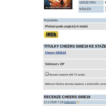
VERZE PRO
NÁHLED
Poznámka
Překlad podle anglických titulků
TITULKY CHEERS S05E19 KE STAŽE
Cheers S05E19
Stáhnout v ZIP
Seznam ostatních dílů TV seriálu
Stáhnout všechny epizody najednou z prémiového serv
RECENZE CHEERS S05E19
12.2.2026 7:18
mabrams