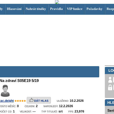
dy
Hlasování
Nahrát titulky
Pravidla
VIP funkce
Požadavky
Rozp
Na zdraví S05E19 5/19
zac.deight
10.2.2026
DÁT HLAS
ULOŽENO:
HL
0
2
12.2.2026
TENTO MĚSÍC:
CELKEM:
NAPOSLEDY:
Ser
1
---
srt
23,976
POČET CD:
VELIKOST:
TYP TITULKŮ:
FPS: