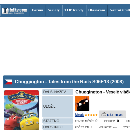
Fórum
Seriály
TOP trendy
Hlasování
Nahrát titul
Chuggington - Tales from the Rails S06E13 (2008)
Chuggington - Veselé vláčk
DALŠÍ NÁZEV
ULOŽIL
Mcuk
DÁT HLAS
STAŽENO
0
0
TENTO MĚSÍC:
CELKEM:
NA
DALŠÍ INFO
1
---
POČET CD:
VELIKOST:
TYP 