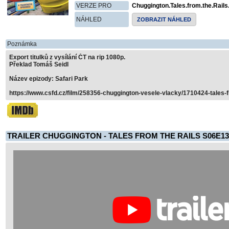
VERZE PRO
Chuggington.Tales.from.the.Rai
NÁHLED
ZOBRAZIT NÁHLED
Poznámka
Export titulků z vysílání ČT na rip 1080p.
Překlad Tomáš Seidl
Název epizody: Safari Park
https://www.csfd.cz/film/258356-chuggington-vesele-vlacky/1710424-tales-f
TRAILER CHUGGINGTON - TALES FROM THE RAILS S06E13