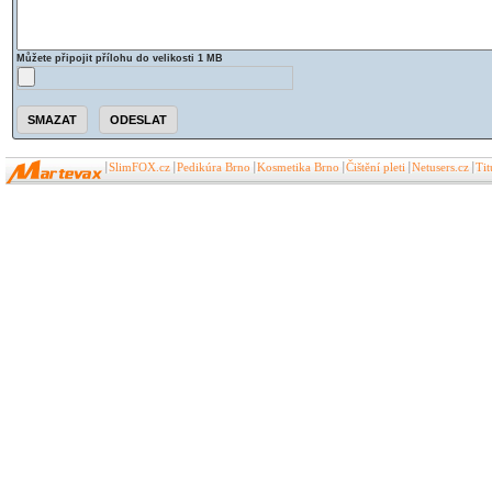
Můžete připojit přílohu do velikosti 1 MB
SlimFOX.cz
Pedikúra Brno
Kosmetika Brno
Čištění pleti
Netusers.cz
Ti