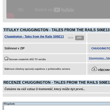
TITULKY CHUGGINGTON - TALES FROM THE RAILS S06E13
Chuggington - Tales from the Rails S06E13
Stáhnout v ZIP
CHUGGINGTON
Chuggington - Tale
Seznam ostatních dílů TV seriálu
Stáhnout všechny epizody najednou z prémiového serveru
VŠECHNY
RECENZE CHUGGINGTON - TALES FROM THE RAILS S06E1
Čekáme na váš vzkaz či komentář, který může být první...
Příspěvek: