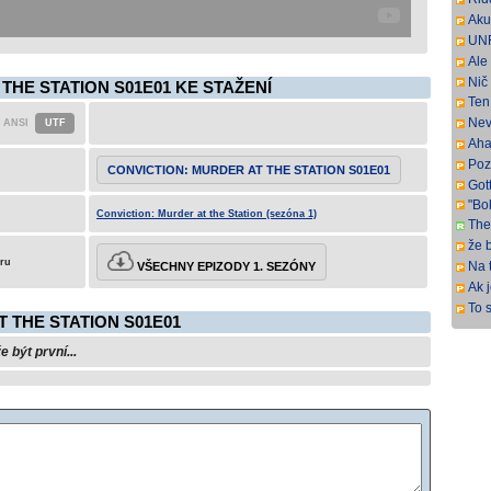
har
SbR
Aku
pre
UNR
sus
full
Ale 
a p
Nič
THE STATION S01E01 KE STAŽENÍ
Ten 
Nev
pre
Aha
Poz
CONVICTION: MURDER AT THE STATION S01E01
ma 
Gott
"Bo
Conviction: Murder at the Station (sezóna 1)
The
Fra
že b
ital
eru
Na 
VŠECHNY EPIZODY 1. SEZÓNY
naz
Ak 
veľ
To s
veľ
 THE STATION S01E01
keď
čas
být první...