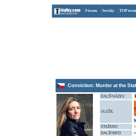
Fórum
Seriály
TOP tren
Conviction: Murder at the Sta
DALŠÍ NÁZEV
ULOŽIL
STAŽENO
T
DALŠÍ INFO
P