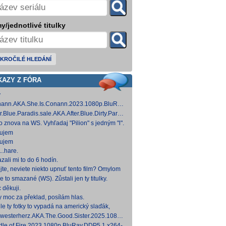
y/jednotlivé titulky
KROČILÉ HLEDÁNÍ
KAZY Z FÓRA
y
ann.AKA.She.Is.Conann.2023.1080p.BluRay.DDP5.1.x264-
 [14,53 GB]
er.Blue.Paradis.sale.AKA.After.Blue.Dirty.Paradise.2021.1080p.BluRay.DDP5.1.x26
 [15,19 GB]
to znova na WS. Vyhľadaj "Pilion" s jedným "l".
ujem
ujem
..hare.
zali mi to do 6 hodín.
jte, neviete niekto upnuť tento film? Omylom
 ho vymazal a neviem ho nikde nájsť. Robil
e to smazané (WS). Zůstali jen ty titulky.
 na
 děkuji.
y moc za překlad, posílám hlas.
le ty fotky to vypadá na americký slaďák,
em opak je pravdou..... Kdysi jsem četl i
westerherz.AKA.The.Good.Sister.2025.1080p.AMZN.WEB-
žku, da
DDP5.1.H.264-cinepth [5,88 GB] Nemecké
dle.of.Fire.2023.1080p.BluRay.DDP5.1.x264-