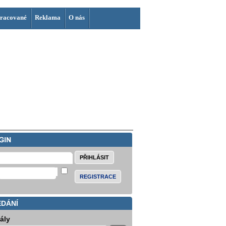
racované
Reklama
O nás
REGISTRACE
EDÁNÍ
iály