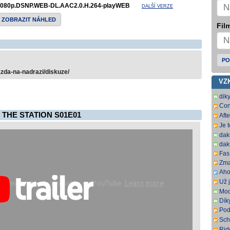
080p.DSNP.WEB-DL.AAC2.0.H.264-playWEB
DALŠÍ VERZE
ZOBRAZIT NÁHLED
Film
PO
azda-na-nadrazi/diskuze/
VZ
dik
Con
SbR
 THE STATION S01E01
Aft
SbR
Je 
dak
dak
Fas.
Zma
Aho
som
Už j
som
Moc
Dík
Pod
ovš
Sch
kní
DL.
Rid