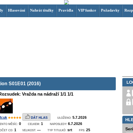
dy
Hlasování
Nahrát titulky
Pravidla
VIP funkce
Požadavky
Rozp
tion S01E01 (2016)
Rozsudek: Vražda na nádraží 1/1 1/1
Mcuk
5.7.2026
DÁT HLAS
ULOŽENO:
HL
0
1
6.7.2026
ENTO MĚSÍC:
CELKEM:
NAPOSLEDY:
Ser
1
---
srt
25
OČET CD:
VELIKOST:
TYP TITULKŮ:
FPS: