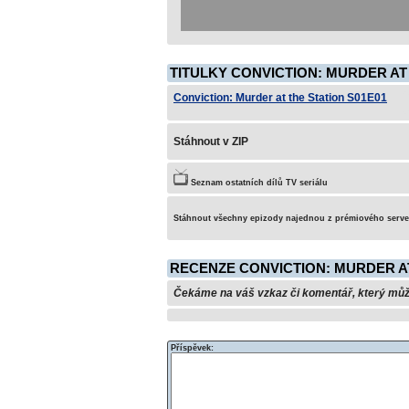
TITULKY CONVICTION: MURDER AT 
Conviction: Murder at the Station S01E01
Stáhnout v ZIP
Seznam ostatních dílů TV seriálu
Stáhnout všechny epizody najednou z prémiového serv
RECENZE CONVICTION: MURDER AT
Čekáme na váš vzkaz či komentář, který může 
Příspěvek: