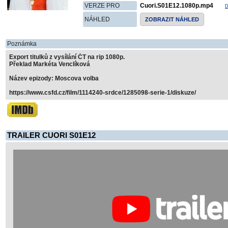
VERZE PRO
Cuori.S01E12.1080p.mp4
D
NÁHLED
ZOBRAZIT NÁHLED
Poznámka
Export titulků z vysílání ČT na rip 1080p.
Překlad Markéta Venclíková
Název epizody: Moscova volba
https://www.csfd.cz/film/1114240-srdce/1285098-serie-1/diskuze/
TRAILER CUORI S01E12