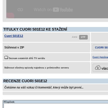
TITULKY CUORI S01E12 KE STAŽENÍ
Cuori S01E12
Stáhnout v ZIP
CUORI S0
Cuori (sezóna
Seznam ostatních dílů TV seriálu
Stáhnout všechny epizody najednou z prémiového serveru
VŠEC
RECENZE CUORI S01E12
Čekáme na váš vzkaz či komentář, který může být první...
Příspěvek: