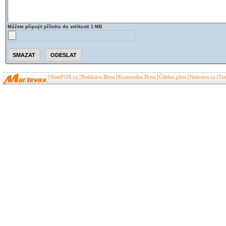
Můžete připojit přílohu do velikosti 1 MB
SlimFOX.cz
Pedikúra Brno
Kosmetika Brno
Čištění pleti
Netusers.cz
Ti