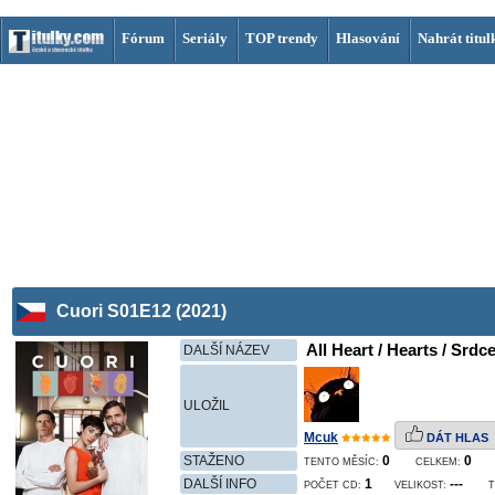
Fórum
Seriály
TOP trendy
Hlasování
Nahrát titul
Cuori S01E12 (2021)
All Heart / Hearts / Srdce
DALŠÍ NÁZEV
ULOŽIL
Mcuk
DÁT HLAS
STAŽENO
0
0
TENTO MĚSÍC:
CELKEM:
DALŠÍ INFO
1
---
POČET CD:
VELIKOST:
T