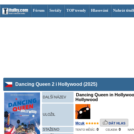
Fórum
Seriály
TOP trendy
Hlasování
Nahrát titul
Dancing Queen 2 i Hollywood (2025)
Dancing Queen in Hollywoo
DALŠÍ NÁZEV
Hollywood
ULOŽIL
Mcuk
DÁT HLAS
STAŽENO
0
0
TENTO MĚSÍC:
CELKEM:
NAP