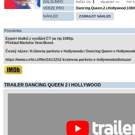
DALŠÍ INFO
1
---
POČET CD:
VELIKOST:
TYP T
VERZE PRO
Dancing.Queen.2.i.Hollywood.108
NÁHLED
ZOBRAZIT NÁHLED
Poznámka
Export titulků z vysílání ČT na rip 1080p.
Překlad Markéta Venclíková
Český název: Královna parketu v Hollywoodu / Dancing Queen v Hollywood
https://www.csfd.cz/film/1613252-kralovna-parketu-v-hollywoodu/diskuze/
TRAILER DANCING QUEEN 2 I HOLLYWOOD