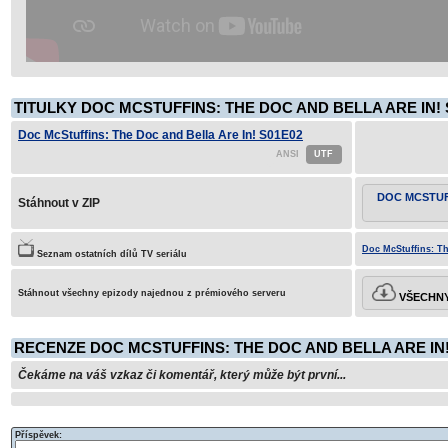
TITULKY DOC MCSTUFFINS: THE DOC AND BELLA ARE IN! 
Doc McStuffins: The Doc and Bella Are In! S01E02
DOC MCSTUF
Stáhnout v ZIP
Doc McStuffins: Th
Seznam ostatních dílů TV seriálu
Stáhnout všechny epizody najednou z prémiového serveru
VŠECHNY
RECENZE DOC MCSTUFFINS: THE DOC AND BELLA ARE IN!
Čekáme na váš vzkaz či komentář, který může být první...
Příspěvek: