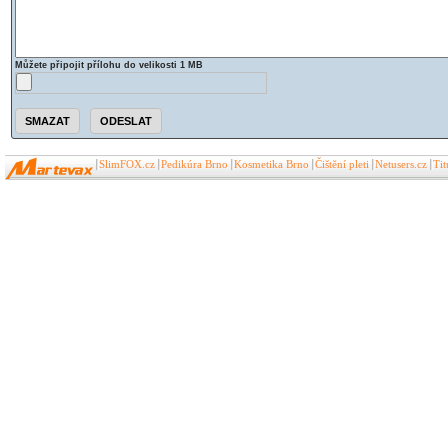
Můžete připojit přílohu do velikosti 1 MB
SlimFOX.cz
Pedikúra Brno
Kosmetika Brno
Čištění pleti
Netusers.cz
Ti