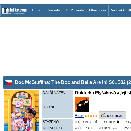
Fórum
Seriály
TOP trendy
Hlasování
Nahrát titul
Doc McStuffins: The Doc and Bella Are In! S01E02 (
Doktorka Plyšáková a její st
DALŠÍ NÁZEV
ULOŽIL
Mcuk
DÁT HLAS
STAŽENO
0
0
TENTO MĚSÍC:
CELKEM:
NA
DALŠÍ INFO
1
---
POČET CD:
VELIKOST:
TYP 