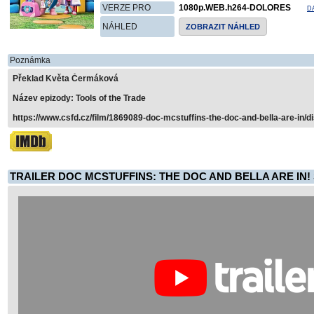
VERZE PRO
1080p.WEB.h264-DOLORES
D
NÁHLED
ZOBRAZIT NÁHLED
Poznámka
Překlad Květa Čermáková
Název epizody: Tools of the Trade
https://www.csfd.cz/film/1869089-doc-mcstuffins-the-doc-and-bella-are-in/d
TRAILER DOC MCSTUFFINS: THE DOC AND BELLA ARE IN! 