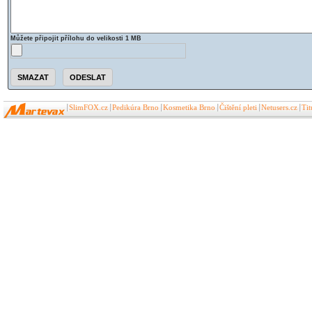
Můžete připojit přílohu do velikosti 1 MB
SlimFOX.cz
Pedikúra Brno
Kosmetika Brno
Čištění pleti
Netusers.cz
Ti