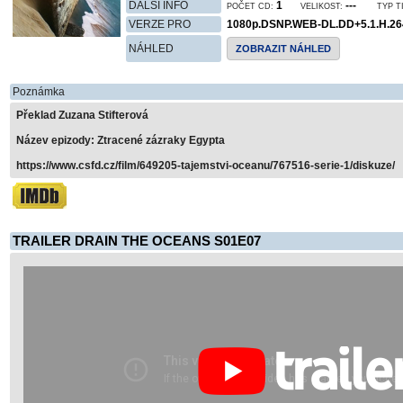
DALŠÍ INFO
1
---
POČET CD:
VELIKOST:
TYP T
VERZE PRO
1080p.DSNP.WEB-DL.DD+5.1.H.2
NÁHLED
ZOBRAZIT NÁHLED
Poznámka
Překlad Zuzana Stifterová
Název epizody: Ztracené zázraky Egypta
https://www.csfd.cz/film/649205-tajemstvi-oceanu/767516-serie-1/diskuze/
TRAILER DRAIN THE OCEANS S01E07