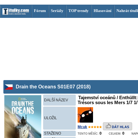
Fórum
Seriály
TOP trendy
Hlasování
Nahrát titul
Drain the Oceans S01E07 (2018)
Tajemství oceánů / Enthüllt
DALŠÍ NÁZEV
Trésors sous les Mers 1/7 1/
ULOŽIL
Mcuk
DÁT HLAS
STAŽENO
0
0
TENTO MĚSÍC:
CELKEM:
NAP