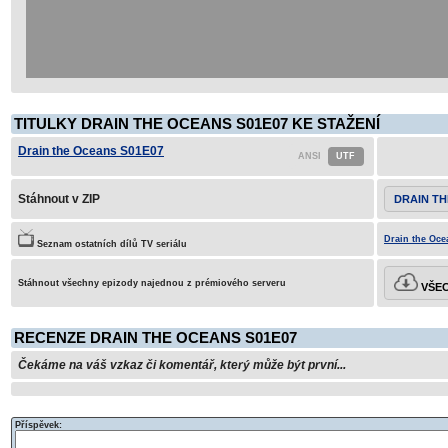
TITULKY DRAIN THE OCEANS S01E07 KE STAŽENÍ
Drain the Oceans S01E07
Stáhnout v ZIP
DRAIN TH
Drain the Oce
Seznam ostatních dílů TV seriálu
Stáhnout všechny epizody najednou z prémiového serveru
VŠEC
RECENZE DRAIN THE OCEANS S01E07
Čekáme na váš vzkaz či komentář, který může být první...
Příspěvek: