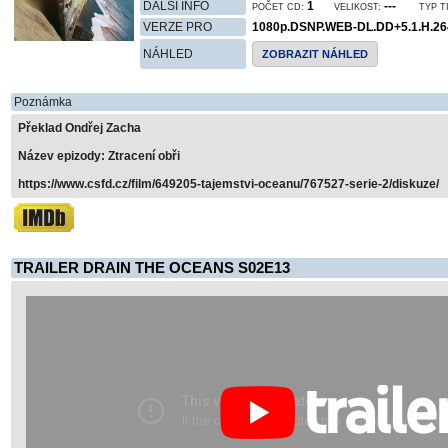
DALŠÍ INFO
1
---
POČET CD:
VELIKOST:
TYP T
VERZE PRO
1080p.DSNP.WEB-DL.DD+5.1.H.2
NÁHLED
ZOBRAZIT NÁHLED
Poznámka
Překlad Ondřej Zacha
Název epizody: Ztracení obři
https://www.csfd.cz/film/649205-tajemstvi-oceanu/767527-serie-2/diskuze/
TRAILER DRAIN THE OCEANS S02E13