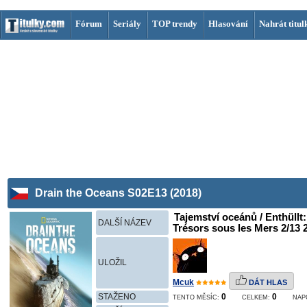
Fórum
Seriály
TOP trendy
Hlasování
Nahrát titul
Drain the Oceans S02E13 (2018)
Tajemství oceánů / Enthüllt
DALŠÍ NÁZEV
Trésors sous les Mers 2/13 
ULOŽIL
Mcuk
DÁT HLAS
STAŽENO
0
0
TENTO MĚSÍC:
CELKEM:
NAP