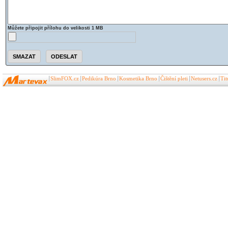
Můžete připojit přílohu do velikosti 1 MB
SlimFOX.cz
Pedikúra Brno
Kosmetika Brno
Čištění pleti
Netusers.cz
Ti