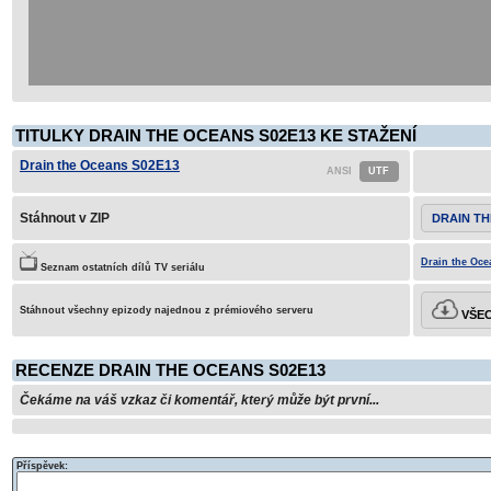
TITULKY DRAIN THE OCEANS S02E13 KE STAŽENÍ
Drain the Oceans S02E13
Stáhnout v ZIP
DRAIN TH
Drain the Oce
Seznam ostatních dílů TV seriálu
Stáhnout všechny epizody najednou z prémiového serveru
VŠEC
RECENZE DRAIN THE OCEANS S02E13
Čekáme na váš vzkaz či komentář, který může být první...
Příspěvek: