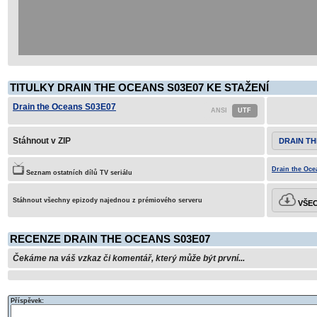
TITULKY DRAIN THE OCEANS S03E07 KE STAŽENÍ
Drain the Oceans S03E07
Stáhnout v ZIP
DRAIN TH
Drain the Oce
Seznam ostatních dílů TV seriálu
Stáhnout všechny epizody najednou z prémiového serveru
VŠEC
RECENZE DRAIN THE OCEANS S03E07
Čekáme na váš vzkaz či komentář, který může být první...
Příspěvek: