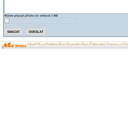
Můžete připojit přílohu do velikosti 1 MB
SlimFOX.cz
Pedikúra Brno
Kosmetika Brno
Čištění pleti
Netusers.cz
Ti