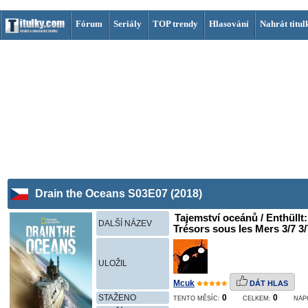
Fórum
Seriály
TOP trendy
Hlasování
Nahrát titul
Drain the Oceans S03E07 (2018)
Tajemství oceánů / Enthüllt
DALŠÍ NÁZEV
Trésors sous les Mers 3/7 3/
ULOŽIL
Mcuk
DÁT HLAS
STAŽENO
0
0
TENTO MĚSÍC:
CELKEM:
NAP