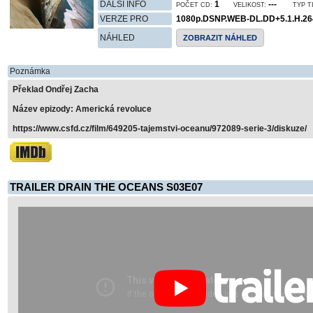
DALŠÍ INFO
1
---
POČET CD:
VELIKOST:
TYP T
VERZE PRO
1080p.DSNP.WEB-DL.DD+5.1.H.2
NÁHLED
ZOBRAZIT NÁHLED
Poznámka
Překlad Ondřej Zacha
Název epizody: Americká revoluce
https://www.csfd.cz/film/649205-tajemstvi-oceanu/972089-serie-3/diskuze/
TRAILER DRAIN THE OCEANS S03E07