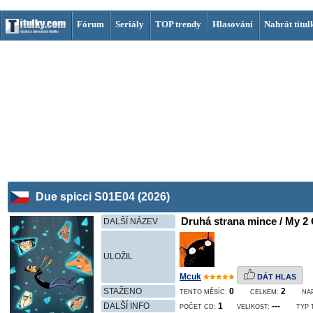
Fórum
Seriály
TOP trendy
Hlasování
Nahrát titul
Due spicci S01E04 (2026)
Druhá strana mince / My 2 
DALŠÍ NÁZEV
ULOŽIL
Mcuk
DÁT HLAS
STAŽENO
0
2
TENTO MĚSÍC:
CELKEM:
NA
DALŠÍ INFO
1
---
POČET CD:
VELIKOST:
TYP 