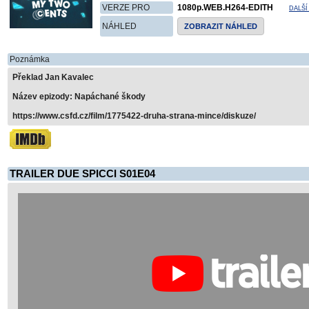
VERZE PRO
1080p.WEB.H264-EDITH
DALŠÍ
NÁHLED
ZOBRAZIT NÁHLED
Poznámka
Překlad Jan Kavalec
Název epizody: Napáchané škody
https://www.csfd.cz/film/1775422-druha-strana-mince/diskuze/
TRAILER DUE SPICCI S01E04