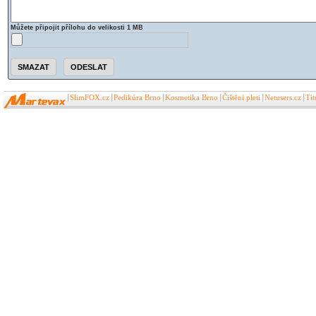
Můžete připojit přílohu do velikosti 1 MB
SlimFOX.cz
Pedikúra Brno
Kosmetika Brno
Čištění pleti
Netusers.cz
Ti