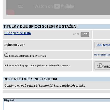
TITULKY DUE SPICCI S01E04 KE STAŽENÍ
Due spicci S01E04
Stáhnout v ZIP
DUE SPIC
Due spicci (s
Seznam ostatních dílů TV seriálu
Stáhnout všechny epizody najednou z prémiového serveru
VŠEC
RECENZE DUE SPICCI S01E04
Čekáme na váš vzkaz či komentář, který může být první...
Příspěvek: