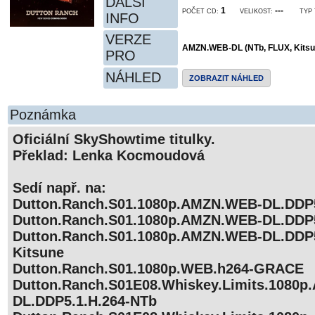
DALŠÍ
1
---
POČET CD:
VELIKOST:
TYP 
INFO
VERZE
AMZN.WEB-DL (NTb, FLUX, Kits
PRO
NÁHLED
ZOBRAZIT NÁHLED
Poznámka
Oficiální SkyShowtime titulky.
Překlad: Lenka Kocmoudová
Sedí např. na:
Dutton.Ranch.S01.1080p.AMZN.WEB-DL.DDP5
Dutton.Ranch.S01.1080p.AMZN.WEB-DL.DDP
Dutton.Ranch.S01.1080p.AMZN.WEB-DL.DDP5
Kitsune
Dutton.Ranch.S01.1080p.WEB.h264-GRACE
Dutton.Ranch.S01E08.Whiskey.Limits.1080
DL.DDP5.1.H.264-NTb