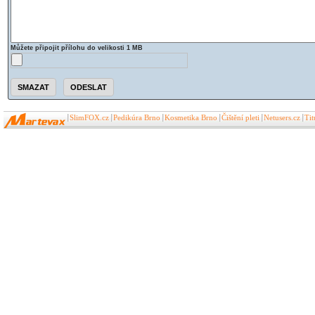
Můžete připojit přílohu do velikosti 1 MB
SlimFOX.cz
Pedikúra Brno
Kosmetika Brno
Čištění pleti
Netusers.cz
Ti