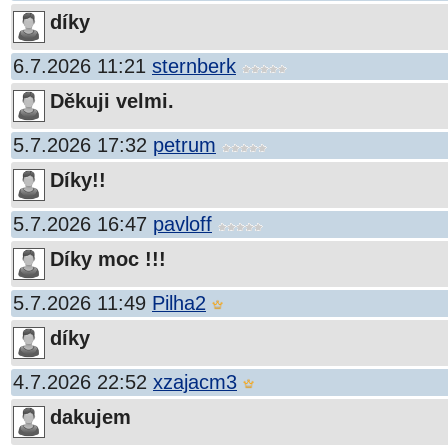
díky
6.7.2026 11:21
sternberk
Děkuji velmi.
5.7.2026 17:32
petrum
Díky!!
5.7.2026 16:47
pavloff
Díky moc !!!
5.7.2026 11:49
Pilha2
díky
4.7.2026 22:52
xzajacm3
dakujem