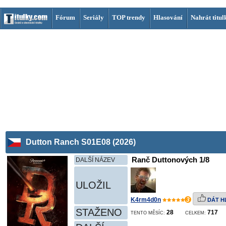
Fórum
Seriály
TOP trendy
Hlasování
Nahrát titul
Dutton Ranch S01E08 (2026)
Ranč Duttonových 1/8
DALŠÍ NÁZEV
ULOŽIL
K4rm4d0n
3
DÁT H
STAŽENO
28
717
TENTO MĚSÍC:
CELKEM: