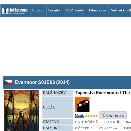
Fórum
Seriály
TOP trendy
Hlasování
Nahrát titul
Evermoor S01E03 (2014)
Tajemství Evermooru / The 
DALŠÍ NÁZEV
ULOŽIL
Mcuk
DÁT HLAS
STAŽENO
0
0
TENTO MĚSÍC:
CELKEM:
NA
DALŠÍ INFO
1
---
POČET CD:
VELIKOST:
TYP 