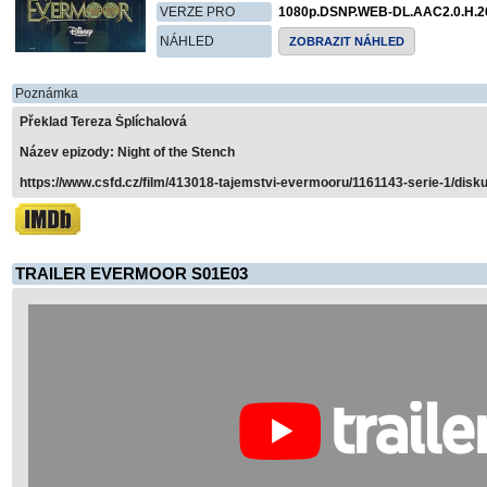
VERZE PRO
1080p.DSNP.WEB-DL.AAC2.0.H.2
NÁHLED
ZOBRAZIT NÁHLED
Poznámka
Překlad Tereza Šplíchalová
Název epizody: Night of the Stench
https://www.csfd.cz/film/413018-tajemstvi-evermooru/1161143-serie-1/disku
TRAILER EVERMOOR S01E03