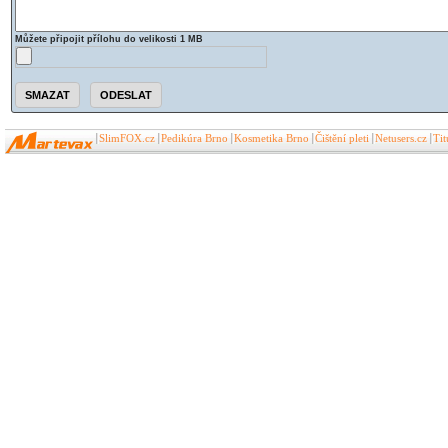
Můžete připojit přílohu do velikosti 1 MB
SlimFOX.cz
Pedikúra Brno
Kosmetika Brno
Čištění pleti
Netusers.cz
Ti