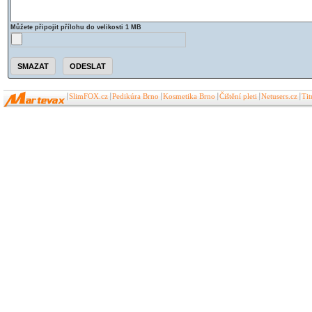
Můžete připojit přílohu do velikosti 1 MB
SlimFOX.cz
Pedikúra Brno
Kosmetika Brno
Čištění pleti
Netusers.cz
Ti