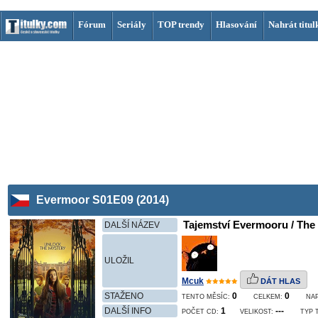
Fórum
Seriály
TOP trendy
Hlasování
Nahrát titul
Evermoor S01E09 (2014)
Tajemství Evermooru / The 
DALŠÍ NÁZEV
ULOŽIL
Mcuk
DÁT HLAS
STAŽENO
0
0
TENTO MĚSÍC:
CELKEM:
NA
DALŠÍ INFO
1
---
POČET CD:
VELIKOST:
TYP 