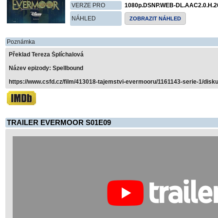
VERZE PRO
1080p.DSNP.WEB-DL.AAC2.0.H.2
NÁHLED
ZOBRAZIT NÁHLED
Poznámka
Překlad Tereza Šplíchalová
Název epizody: Spellbound
https://www.csfd.cz/film/413018-tajemstvi-evermooru/1161143-serie-1/disku
TRAILER EVERMOOR S01E09