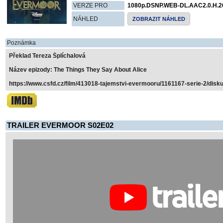
VERZE PRO
1080p.DSNP.WEB-DL.AAC2.0.H.2
NÁHLED
ZOBRAZIT NÁHLED
Poznámka
Překlad Tereza Šplíchalová
Název epizody: The Things They Say About Alice
https://www.csfd.cz/film/413018-tajemstvi-evermooru/1161167-serie-2/disku
TRAILER EVERMOOR S02E02