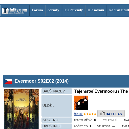
Fórum
Seriály
TOP trendy
Hlasování
Nahrát titul
Evermoor S02E02 (2014)
Tajemství Evermooru / The 
DALŠÍ NÁZEV
ULOŽIL
Mcuk
DÁT HLAS
STAŽENO
0
0
TENTO MĚSÍC:
CELKEM:
NA
DALŠÍ INFO
1
---
POČET CD:
VELIKOST:
TYP 