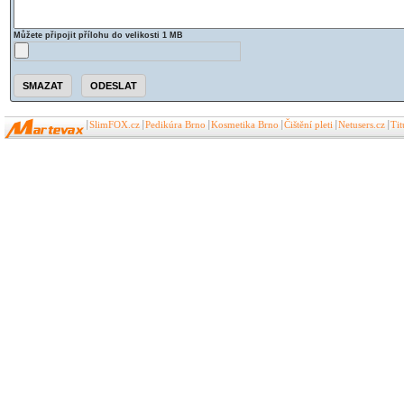
Můžete připojit přílohu do velikosti 1 MB
SlimFOX.cz
Pedikúra Brno
Kosmetika Brno
Čištění pleti
Netusers.cz
Ti