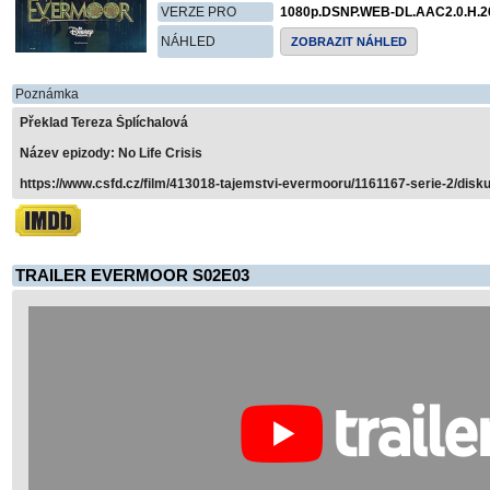
VERZE PRO
1080p.DSNP.WEB-DL.AAC2.0.H.2
NÁHLED
ZOBRAZIT NÁHLED
Poznámka
Překlad Tereza Šplíchalová
Název epizody: No Life Crisis
https://www.csfd.cz/film/413018-tajemstvi-evermooru/1161167-serie-2/disku
TRAILER EVERMOOR S02E03