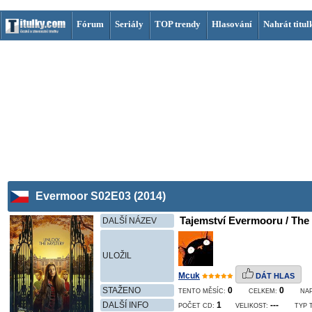
Fórum
Seriály
TOP trendy
Hlasování
Nahrát titul
Evermoor S02E03 (2014)
Tajemství Evermooru / The 
DALŠÍ NÁZEV
ULOŽIL
Mcuk
DÁT HLAS
STAŽENO
0
0
TENTO MĚSÍC:
CELKEM:
NA
DALŠÍ INFO
1
---
POČET CD:
VELIKOST:
TYP 