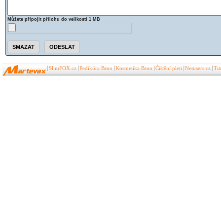
Můžete připojit přílohu do velikosti 1 MB
SlimFOX.cz
Pedikúra Brno
Kosmetika Brno
Čištění pleti
Netusers.cz
Ti