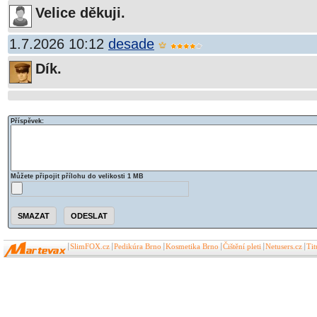
Velice děkuji.
1.7.2026 10:12
desade
Dík.
Příspěvek:
Můžete připojit přílohu do velikosti 1 MB
SlimFOX.cz
Pedikúra Brno
Kosmetika Brno
Čištění pleti
Netusers.cz
Ti