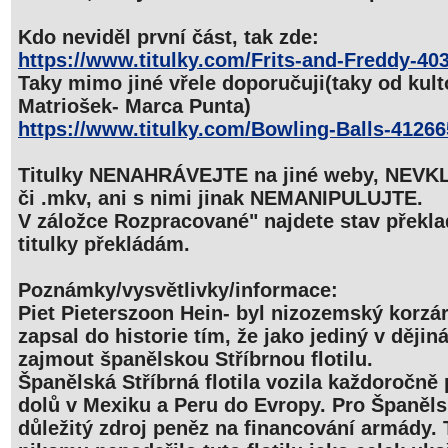
Kdo neviděl první část, tak zde:
https://www.titulky.com/Frits-and-Freddy-40
Taky mimo jiné vřele doporučuji(taky od kult
Matriošek- Marca Punta)
https://www.titulky.com/Bowling-Balls-4126
Titulky NENAHRÁVEJTE na jiné weby, NEVKL
či .mkv, ani s nimi jinak NEMANIPULUJTE.
V záložce Rozpracované" najdete stav překlad
titulky překládám.
Poznámky/vysvětlivky/informace:
Piet Pieterszoon Hein- byl nizozemský korzár
zapsal do historie tím, že jako jediný v ději
zajmout španělskou Stříbrnou flotilu.
Španělská Stříbrná flotila vozila každoročně
dolů v Mexiku a Peru do Evropy. Pro Španěls
důležitý zdroj peněz na financování armády. 