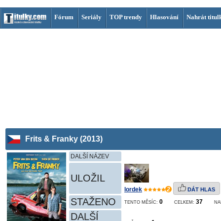
Fórum
Seriály
TOP trendy
Hlasování
Nahrát titul
Frits & Franky (2013)
DALŠÍ NÁZEV
ULOŽIL
lordek
2
DÁT HLAS
STAŽENO
0
37
TENTO MĚSÍC:
CELKEM:
NA
DALŠÍ