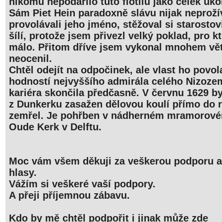
nikomu nepodařilo tuto flotilu jako celek ukoř
Sám Piet Hein paradoxně slávu nijak neprožív
provolávali jeho jméno, stěžoval si starostov
šílí, protože jsem přivezl velký poklad, pro k
málo. Přitom dříve jsem vykonal mnohem vět
neocenil.
Chtěl odejít na odpočinek, ale vlast ho povol
hodností nejvyššího admirála celého Nizoze
kariéra skončila předčasně. V červnu 1629 by
z Dunkerku zasažen dělovou koulí přímo do 
zemřel. Je pohřben v nádherném mramorov
Oude Kerk v Delftu.
Moc vám všem děkuji za veškerou podporu a
hlasy.
Vážím si veškeré vaší podpory.
A přeji příjemnou zábavu.
Kdo by mě chtěl podpořit i jinak může zde