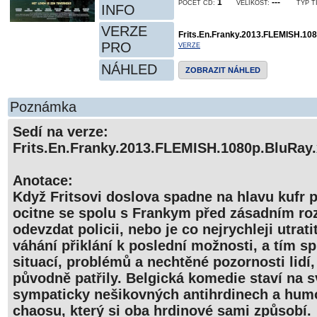
1
---
POČET CD:
VELIKOST:
TYP T
INFO
VERZE
Frits.En.Franky.2013.FLEMISH.10
PRO
VERZE
NÁHLED
ZOBRAZIT NÁHLED
Poznámka
Sedí na verze:
Frits.En.Franky.2013.FLEMISH.1080p.BluRay
Anotace:
Když Fritsovi doslova spadne na hlavu kufr 
ocitne se spolu s Frankym před zásadním roz
odevzdat policii, nebo je co nejrychleji utrati
váhání přiklání k poslední možnosti, a tím s
situací, problémů a nechtěné pozornosti lidí
původně patřily. Belgická komedie staví na 
sympaticky nešikovných antihrdinech a humo
chaosu, který si oba hrdinové sami způsobí.