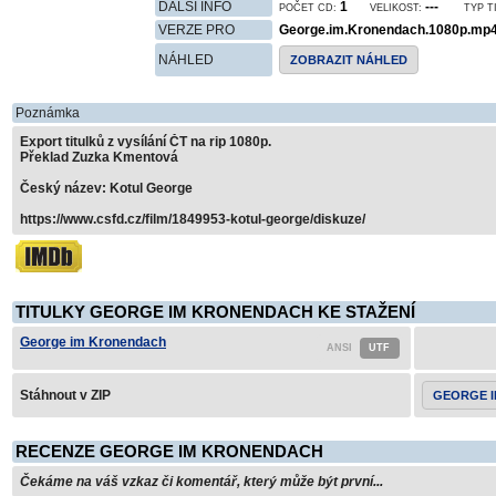
DALŠÍ INFO
1
---
POČET CD:
VELIKOST:
TYP T
VERZE PRO
George.im.Kronendach.1080p.mp
NÁHLED
ZOBRAZIT NÁHLED
Poznámka
Export titulků z vysílání ČT na rip 1080p.
Překlad Zuzka Kmentová
Český název: Kotul George
https://www.csfd.cz/film/1849953-kotul-george/diskuze/
TITULKY GEORGE IM KRONENDACH KE STAŽENÍ
George im Kronendach
Stáhnout v ZIP
GEORGE 
RECENZE GEORGE IM KRONENDACH
Čekáme na váš vzkaz či komentář, který může být první...