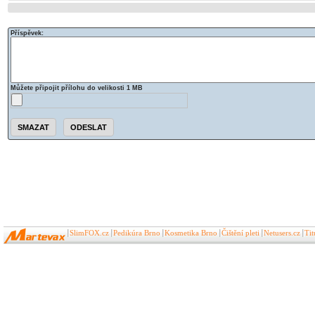
Příspěvek:
Můžete připojit přílohu do velikosti 1 MB
SlimFOX.cz
Pedikúra Brno
Kosmetika Brno
Čištění pleti
Netusers.cz
Ti