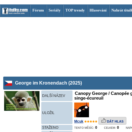
Fórum
Seriály
TOP trendy
Hlasování
Nahrát titul
George im Kronendach (2025)
Canopy George / Canopée g
DALŠÍ NÁZEV
singe-écureuil
ULOŽIL
Mcuk
DÁT HLAS
STAŽENO
0
0
TENTO MĚSÍC:
CELKEM:
NAP