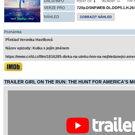
DALŠÍ INFO
1
---
POČET CD:
VELIKOST:
TYP 
VERZE PRO
720p.DSNP.WEB-DL.DDP5.1.H.26
NÁHLED
ZOBRAZIT NÁHLED
Poznámka
Překlad Veronika Havlíková
Název epizody: Kulka s jejím jménem
https://www.csfd.cz/film/1816285-divka-na-uteku-hon-na-nejhledanejsi-ame
TRAILER GIRL ON THE RUN: THE HUNT FOR AMERICA'S 