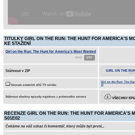
TITULKY GIRL ON THE RUN: THE HUNT FOR AMERICA'S 
KE STAŽENÍ
Girl on the Run: The Hunt for America's Most Wanted
Woman S01E02
Stáhnout v ZIP
GIRL ON THE RU
WA
Girl on the Run: The Hu
Seznam ostatních dílů TV seriálu
1)
Stáhnout všechny epizody najednou z prémiového serveru
VŠECHNY EPI
RECENZE GIRL ON THE RUN: THE HUNT FOR AMERICA'
S01E02
Čekáme na váš vzkaz či komentář, který může být první...