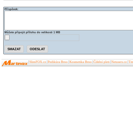
Příspěvek:
Můžete připojit přílohu do velikosti 1 MB
SlimFOX.cz
Pedikúra Brno
Kosmetika Brno
Čištění pleti
Netusers.cz
Ti