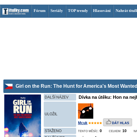
Fórum
Seriály
TOP trendy
Hlasování
Nahrát titul
Girl on the Run: The Hunt for America's Most Want
Dívka na útěku: Hon na nej
DALŠÍ NÁZEV
ULOŽIL
Mcuk
DÁT HLAS
STAŽENO
0
10
TENTO MĚSÍC:
CELKEM:
N