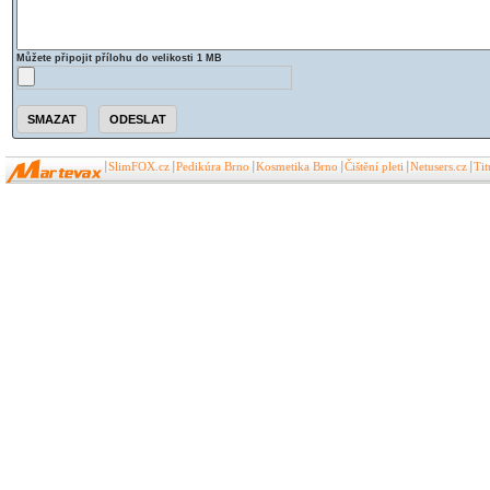
Můžete připojit přílohu do velikosti 1 MB
SlimFOX.cz
Pedikúra Brno
Kosmetika Brno
Čištění pleti
Netusers.cz
Ti