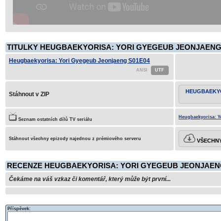
TITULKY HEUGBAEKYORISA: YORI GYEGEUB JEONJAENG 
Heugbaekyorisa: Yori Gyegeub Jeonjaeng S01E04
HEUGBAEKYO
Stáhnout v ZIP
Heugbaekyorisa: Y
Seznam ostatních dílů TV seriálu
Stáhnout všechny epizody najednou z prémiového serveru
VŠECHNY
RECENZE HEUGBAEKYORISA: YORI GYEGEUB JEONJAENG
Čekáme na váš vzkaz či komentář, který může být první...
Příspěvek: