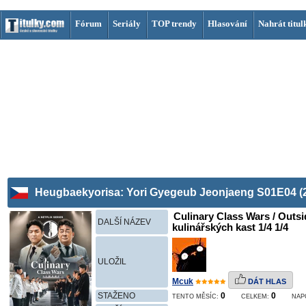
Fórum
Seriály
TOP trendy
Hlasování
Nahrát titul
Heugbaekyorisa: Yori Gyegeub Jeonjaeng S01E04 (
Culinary Class Wars / Outsi
DALŠÍ NÁZEV
kulinářských kast 1/4 1/4
ULOŽIL
Mcuk
DÁT HLAS
STAŽENO
0
0
TENTO MĚSÍC:
CELKEM:
NAP