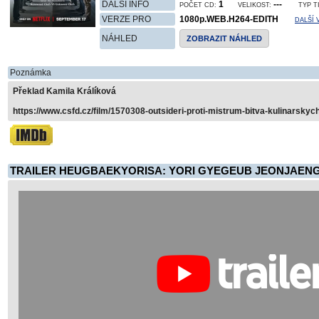
DALŠÍ INFO
1
---
POČET CD:
VELIKOST:
TYP T
VERZE PRO
1080p.WEB.H264-EDITH
DALŠÍ 
NÁHLED
ZOBRAZIT NÁHLED
Poznámka
Překlad Kamila Králíková
https://www.csfd.cz/film/1570308-outsideri-proti-mistrum-bitva-kulinarskyc
TRAILER HEUGBAEKYORISA: YORI GYEGEUB JEONJAENG