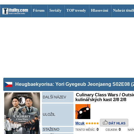
Fórum
Seriály
TOP trendy
Hlasování
Nahrát titul
Heugbaekyorisa: Yori Gyegeub Jeonjaeng S02E08 (
Culinary Class Wars / Outsi
DALŠÍ NÁZEV
kulinářských kast 2/8 2/8
ULOŽIL
Mcuk
DÁT HLAS
STAŽENO
0
0
TENTO MĚSÍC:
CELKEM:
NAP