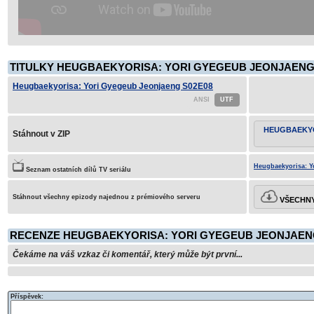
TITULKY HEUGBAEKYORISA: YORI GYEGEUB JEONJAENG 
Heugbaekyorisa: Yori Gyegeub Jeonjaeng S02E08
HEUGBAEKYO
Stáhnout v ZIP
Heugbaekyorisa: Y
Seznam ostatních dílů TV seriálu
Stáhnout všechny epizody najednou z prémiového serveru
VŠECHNY
RECENZE HEUGBAEKYORISA: YORI GYEGEUB JEONJAENG
Čekáme na váš vzkaz či komentář, který může být první...
Příspěvek: