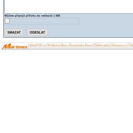
Můžete připojit přílohu do velikosti 1 MB
SlimFOX.cz
Pedikúra Brno
Kosmetika Brno
Čištění pleti
Netusers.cz
Ti