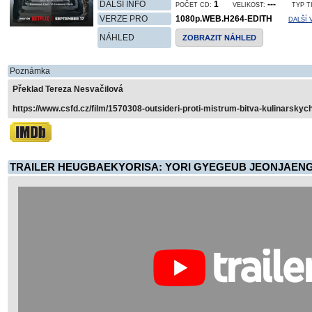
DALŠÍ INFO
1
---
POČET CD:
VELIKOST:
TYP T
VERZE PRO
1080p.WEB.H264-EDITH
DALŠÍ 
NÁHLED
ZOBRAZIT NÁHLED
Poznámka
Překlad Tereza Nesvačilová
https://www.csfd.cz/film/1570308-outsideri-proti-mistrum-bitva-kulinarskyc
TRAILER HEUGBAEKYORISA: YORI GYEGEUB JEONJAENG