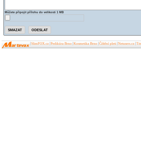
Můžete připojit přílohu do velikosti 1 MB
SlimFOX.cz
Pedikúra Brno
Kosmetika Brno
Čištění pleti
Netusers.cz
Ti