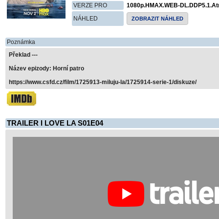
VERZE PRO
1080p.HMAX.WEB-DL.DDP5.1.A
NÁHLED
ZOBRAZIT NÁHLED
Poznámka
Překlad ---
Název epizody: Horní patro
https://www.csfd.cz/film/1725913-miluju-la/1725914-serie-1/diskuze/
TRAILER I LOVE LA S01E04