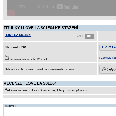
TITULKY I LOVE LA S01E04 KE STAŽENÍ
I Love LA S01E04
Stáhnout v ZIP
I LOVE LA
I Love LA (se
Seznam ostatních dílů TV seriálu
Stáhnout všechny epizody najednou z prémiového serveru
VŠEC
RECENZE I LOVE LA S01E04
Čekáme na váš vzkaz či komentář, který může být první...
Příspěvek: