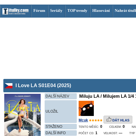
Fórum
Seriály
TOP trendy
Hlasování
Nahrát titul
I Love LA S01E04 (2025)
Miluju LA / Milujem LA 1/4 
DALŠÍ NÁZEV
ULOŽIL
Mcuk
DÁT HLAS
STAŽENO
0
0
TENTO MĚSÍC:
CELKEM:
NA
DALŠÍ INFO
1
---
POČET CD:
VELIKOST:
TYP 