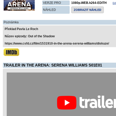
VERZE PRO
1080p.WEB.h264-EDITH
DA
NÁHLED
ZOBRAZIT NÁHLED
Poznámka
Překlad Pavla Le Roch
Název epizody: Out of the Shadow
https://www.csfd.cz/film/1531910-in-the-arena-serena-williams/diskuze/
TRAILER IN THE ARENA: SERENA WILLIAMS S01E01