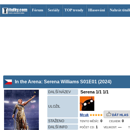
Fórum
Seriály
TOP trendy
Hlasování
Nahrát titul
In the Arena: Serena Williams S01E01 (2024)
Serena 1/1 1/1
DALŠÍ NÁZEV
ULOŽIL
Mcuk
DÁT HLAS
STAŽENO
0
0
TENTO MĚSÍC:
CELKEM:
DALŠÍ INFO
1
---
POČET CD:
VELIKOST:
T