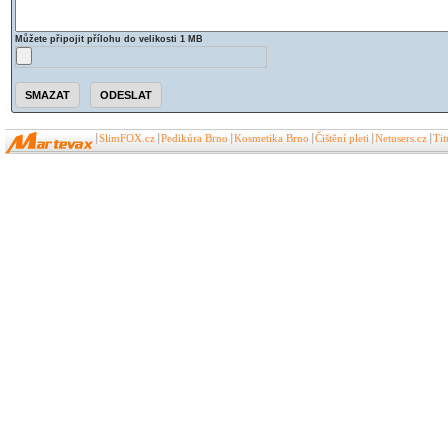
Můžete připojit přílohu do velikosti 1 MB
SlimFOX.cz
Pedikúra Brno
Kosmetika Brno
Čištění pleti
Netusers.cz
Ti