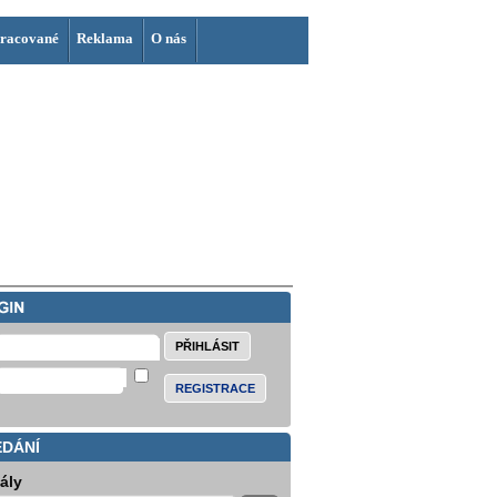
racované
Reklama
O nás
REGISTRACE
EDÁNÍ
iály