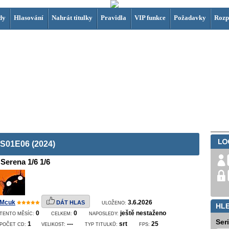
dy
Hlasování
Nahrát titulky
Pravidla
VIP funkce
Požadavky
Rozp
 S01E06 (2024)
Serena 1/6 1/6
Mcuk
3.6.2026
DÁT HLAS
ULOŽENO:
HL
0
0
ještě nestaženo
TENTO MĚSÍC:
CELKEM:
NAPOSLEDY:
Ser
1
---
srt
25
POČET CD:
VELIKOST:
TYP TITULKŮ:
FPS: