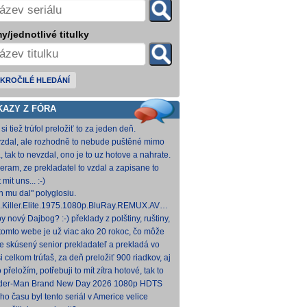
y/jednotlivé titulky
KROČILÉ HLEDÁNÍ
KAZY Z FÓRA
si tiež trúfol preložiť to za jeden deň.
zdal, ale rozhodně to nebude puštěné mimo
mium. Samozřejmě překladač.
, tak to nevzdal, ono je to uz hotove a nahrate.
eram, ze prekladatel to vzdal a zapisane to
titulkomat.
 mit uns... :-)
h mu dal" polyglosiu.
.Killer.Elite.1975.1080p.BluRay.REMUX.AVC.FLAC1.0-
MeSToR [21,73 GB] Dnes na WS.
y nový Dajbog? :-) překlady z polštiny, ruštiny,
štiny, francouzštiny, angličtiny (12-24 hod
tomto webe je už viac ako 20 rokoc, čo môže
načovať vyšší vek (pokojne aj nad 40, či 50).
je skúsený senior prekladateľ a prekladá vo
kom pre Netflix, HBO a iné, nemal by to byť
i celkom trúfaš, za deň preložiť 900 riadkov, aj
ký
 krátkych a nenáročných, plus úprava
o přeložím, potřebuji to mít zítra hotové, tak to
ovan
 rovnou hodim.
der-Man Brand New Day 2026 1080p HDTS
 0 H 264-LMNTRY
ho času byl tento seriál v Americe velice
ulární, no je docela škoda, že nemá české