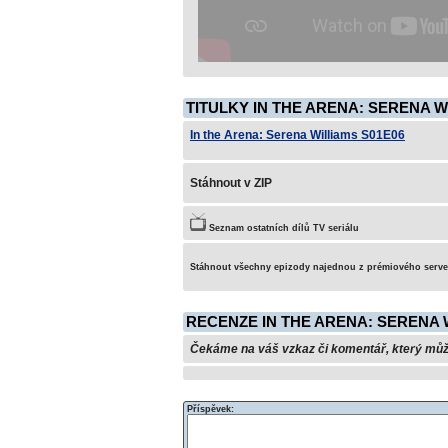
TITULKY IN THE ARENA: SERENA W
In the Arena: Serena Williams S01E06
Stáhnout v ZIP
Seznam ostatních dílů TV seriálu
Stáhnout všechny epizody najednou z prémiového serv
RECENZE IN THE ARENA: SERENA 
Čekáme na váš vzkaz či komentář, který může 
Příspěvek: