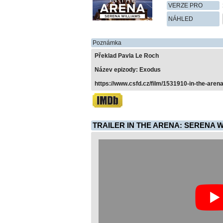
VERZE PRO
NÁHLED
Poznámka
Překlad Pavla Le Roch
Název epizody: Exodus
https://www.csfd.cz/film/1531910-in-the-aren
TRAILER IN THE ARENA: SERENA W