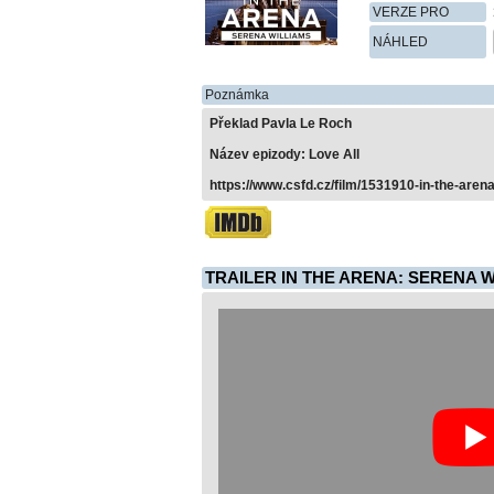
VERZE PRO
NÁHLED
Poznámka
Překlad Pavla Le Roch
Název epizody: Love All
https://www.csfd.cz/film/1531910-in-the-aren
TRAILER IN THE ARENA: SERENA W