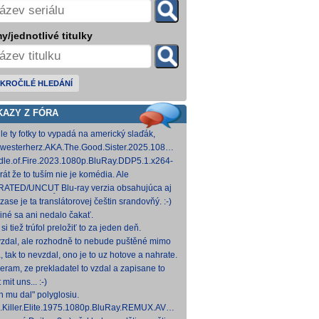
y/jednotlivé titulky
KROČILÉ HLEDÁNÍ
KAZY Z FÓRA
le ty fotky to vypadá na americký slaďák,
em opak je pravdou..... Kdysi jsem četl i
westerherz.AKA.The.Good.Sister.2025.1080p.AMZN.WEB-
žku, da
DDP5.1.H.264-cinepth [5,88 GB] Nemecké
dle.of.Fire.2023.1080p.BluRay.DDP5.1.x264-
d
 [18,74 GB]
rát že to tuším nie je komédia. Ale
mietačka sa môže konať. Možno príde aj
ATED/UNCUT Blu-ray verzia obsahujúca aj
edov pes a tomu
 frontal Skarsgårda, explicitnejšie zábery sexu
zase je ta translátorovej češtin srandovňý. :-)
od
 iné sa ani nedalo čakať.
si tiež trúfol preložiť to za jeden deň.
zdal, ale rozhodně to nebude puštěné mimo
mium. Samozřejmě překladač.
, tak to nevzdal, ono je to uz hotove a nahrate.
eram, ze prekladatel to vzdal a zapisane to
titulkomat.
 mit uns... :-)
h mu dal" polyglosiu.
.Killer.Elite.1975.1080p.BluRay.REMUX.AVC.FLAC1.0-
MeSToR [21,73 GB] Dnes na WS.