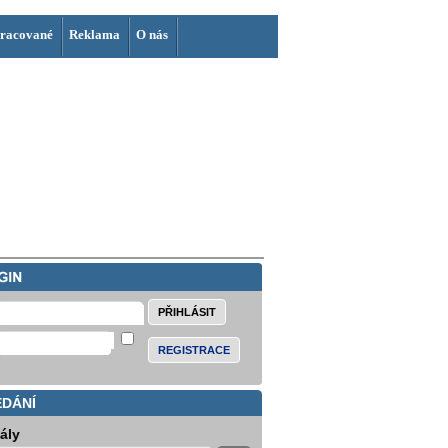
racované
Reklama
O nás
REGISTRACE
EDÁNÍ
iály