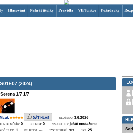
dy
Hlasování
Nahrát titulky
Pravidla
VIP funkce
Požadavky
Rozp
 S01E07 (2024)
Serena 1/7 1/7
Mcuk
3.6.2026
DÁT HLAS
ULOŽENO:
HL
0
0
ještě nestaženo
TENTO MĚSÍC:
CELKEM:
NAPOSLEDY:
Ser
1
---
srt
25
POČET CD:
VELIKOST:
TYP TITULKŮ:
FPS: