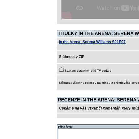
TITULKY IN THE ARENA: SERENA W
In the Arena: Serena Williams S01E07
Stáhnout v ZIP
Seznam ostatních dílů TV seriálu
Stáhnout všechny epizody najednou z prémiového serv
RECENZE IN THE ARENA: SERENA 
Čekáme na váš vzkaz či komentář, který může 
Příspěvek: