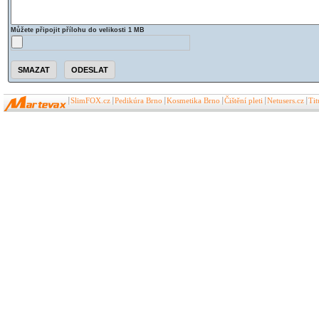
Můžete připojit přílohu do velikosti 1 MB
SlimFOX.cz
Pedikúra Brno
Kosmetika Brno
Čištění pleti
Netusers.cz
Ti