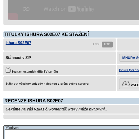
TITULKY ISHURA S02E07 KE STAŽENÍ
Ishura S02E07
Stáhnout v ZIP
ISHURA S
Ishura (sezón
Seznam ostatních dílů TV seriálu
Stáhnout všechny epizody najednou z prémiového serveru
VŠEC
RECENZE ISHURA S02E07
Čekáme na váš vzkaz či komentář, který může být první...
Příspěvek: