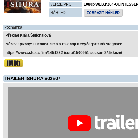
VERZE PRO
1080p.WEB.h264-QUiNTESSE
NÁHLED
ZOBRAZIT NÁHLED
Poznámka
Překlad Klára Šplíchalová
Název epizody: Lucnoca Zima a Psianop Nevyčerpatelná stagnace
https://www.csfd.cz/film/1454232-isura/1500951-season-2/diskuze/
TRAILER ISHURA S02E07