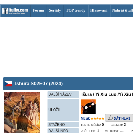
Fórum
Seriály
TOP trendy
Hlasování
Nahrát titul
Ishura S02E07 (2024)
Išura / Yi Xiu Luo /Yì Xi
DALŠÍ NÁZEV
ULOŽIL
Mcuk
DÁT HLAS
STAŽENO
0
2
TENTO MĚSÍC:
CELKEM:
DALŠÍ INFO
1
---
POČET CD:
VELIKOST:
T